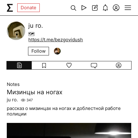
Donate
ju ro.
🗺️
https://t.me/bezgovidush
Follow
Notes
Мизинцы на ногах
ju ro.
347
рассказ о мизинцах на ногах и доблестной работе
полиции