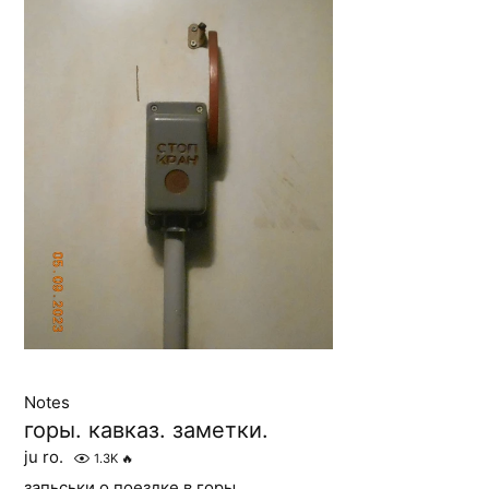
Notes
горы. кавказ. заметки.
ju ro.
1.3K
🔥
запьськи о поездке в горы