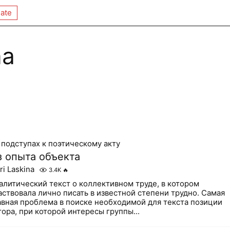
ate
na
 подступах к поэтическому акту
з опыта объекта
ri Laskina
3.4K
🔥
алитический текст о коллективном труде, в котором
аствовала лично писать в известной степени трудно. Самая
авная проблема в поиске необходимой для текста позиции
тора, при которой интересы группы...