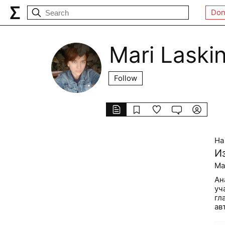
Don
Mari Laski
Follow
На
И
Ma
Ан
уч
гл
ав