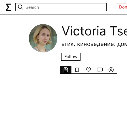
Don
Victoria Ts
вгик. киноведение. д
Follow