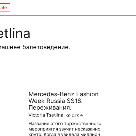
ate
etlina
омашнее балетоведение.
Mercedes-Benz Fashion
Week Russia SS18.
Переживания.
Victoria Tsetlina
2.7K
🔥
Название этого торжественного
мероприятия звучит несказанно
круто. Когда я увидела миллион