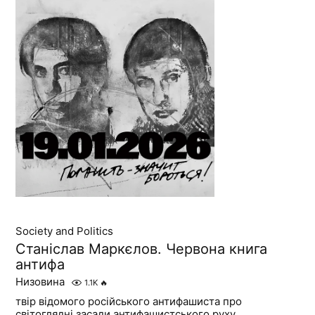
Society and Politics
Станіслав Маркєлов. Червона книга
антифа
Низовина
1.1K
🔥
твір відомого російського антифашиста про
світоглядні засади антифашистського руху