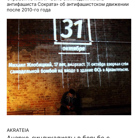
антифашиста Сократа» об антифашистском движении
после 2010-го года
AKRATEIA