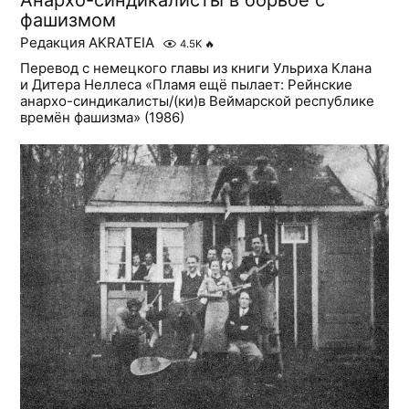
Анархо-синдикалисты в борьбе с
фашизмом
Редакция AKRATEIA
4.5K
🔥
Перевод с немецкого главы из книги Ульриха Клана
и Дитера Неллеса «Пламя ещё пылает: Рейнские
анархо-синдикалисты/(ки)в Веймарской республике
времён фашизма» (1986)