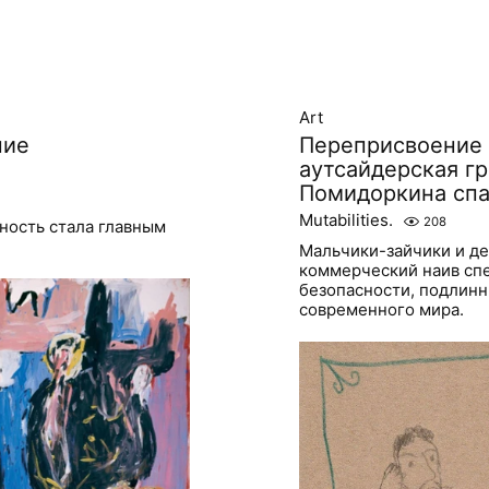
Art
ние
Переприсвоение 
аутсайдерская г
Помидоркина спа
Mutabilities.
208
ность стала главным
Мальчики-зайчики и д
коммерческий наив сп
безопасности, подлинн
современного мира.