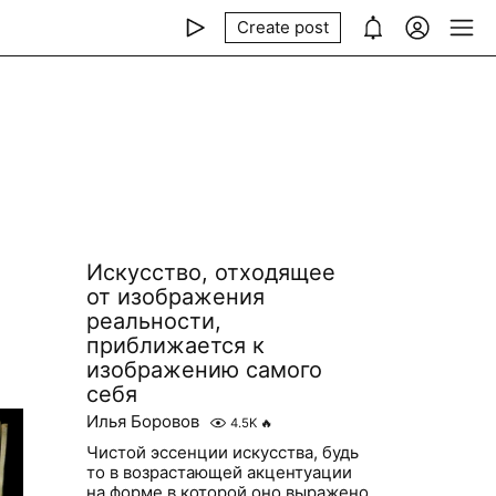
Create post
Искусство, отходящее
от изображения
реальности,
приближается к
изображению самого
себя
Илья Боровов
4.5K
🔥
Чистой эссенции искусства, будь
то в возрастающей акцентуации
на форме в которой оно выражено,