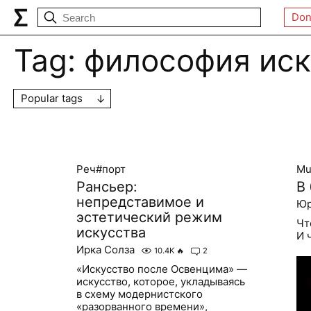
Don
Tag:
философия иск
Popular tags
Реч#порт
Mu
Рансьер:
В
непредставимое и
Юр
эстетический режим
Чт
искусства
И 
Ирка Солза
10.4K
🔥
2
«Искусство после Освенцима» —
искусство, которое, укладываясь
в схему модернистского
«разорванного времени»,