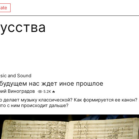
ate
усства
sic and Sound
 будущем нас ждет иное прошлое
ий Виноградов
5.2K
🔥
о делает музыку классической? Как формируется ее канон?
что с ним происходит дальше?