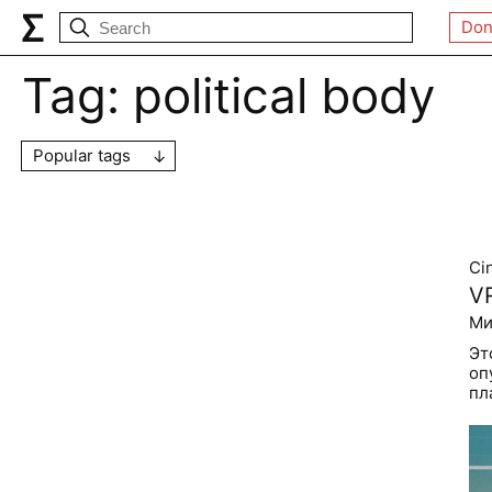
Don
Tag:
political body
Popular tags
Ci
V
Ми
Эт
оп
пл