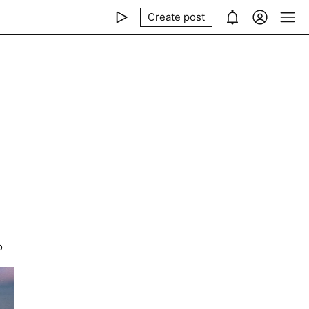
Create post
й
о