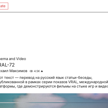
ate
nema and Video
RAL-72
хаил Максимов
4.5K
🔥
от текст — перевод на русский язык статьи-беседы,
убликованной в рамках серии показов VRAL, международно
атформы, где демонстрируются фильмы на стыке игр и виде