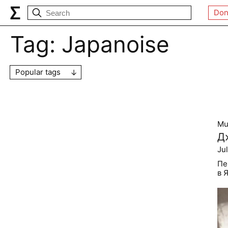
Don
Tag:
Japanoise
Popular tags
Mu
Д
Ju
Пе
в 