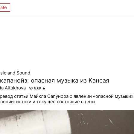
ate
sic and Sound
жапанойз: опасная музыка из Кансая
lia Altukhova
8.6K
🔥
ревод статьи Майкла Сапунора о явлении «опасной музыки»
Японии: истоки и текущее состояние сцены