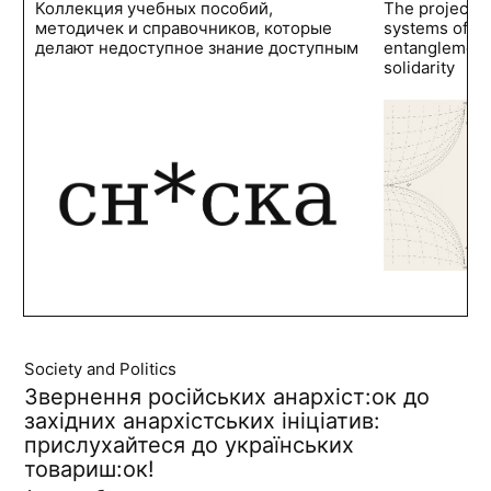
Коллекция учебных пособий,
The project 
методичек и справочников, которые
systems of po
делают недоступное знание доступным
entanglements
solidarity
Society and Politics
Звернення російських анархіст:ок до
західних анархістських ініціатив:
прислухайтеся до українських
товариш:ок!