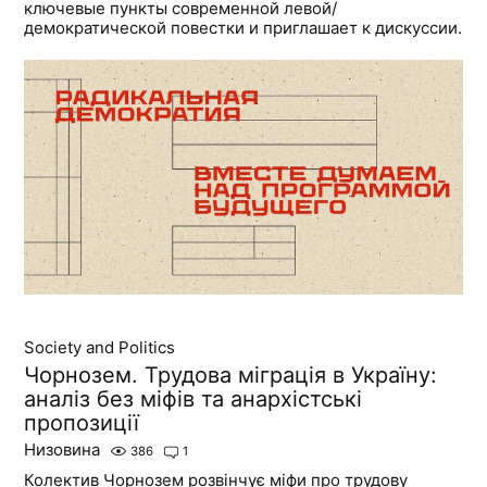
ключевые пункты современной левой/
демократической повестки и приглашает к дискуссии.
Society and Politics
Чорнозем. Трудова міграція в Україну:
аналіз без міфів та анархістські
пропозиції
Низовина
386
1
Колектив Чорнозем розвінчує міфи про трудову