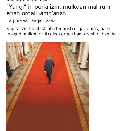
“Yangi” imperializm: mulkdan mahrum
etish orqali jamg‘arish
Tarjima va Tanqid
521
Kapitalizm faqat ishlab chiqarish orqali emas, balki
mavjud mulkni tortib olish orqali ham o’sishini haqida.