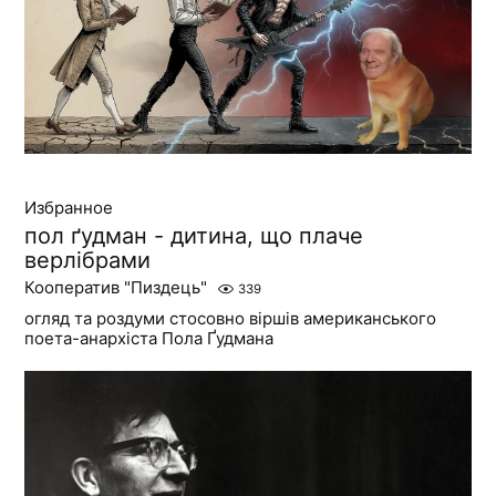
Избранное
пол ґудман - дитина, що плаче
верлібрами
Кооператив "Пиздець"
339
огляд та роздуми стосовно віршів американського
поета-анархіста Пола Ґудмана