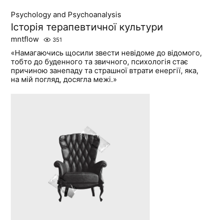
Psychology and Psychoanalysis
Історія терапевтичної культури
mntflow
351
«Намагаючись щосили звести невідоме до відомого,
тобто до буденного та звичного, психологія стає
причиною занепаду та страшної втрати енергії, яка,
на мій погляд, досягла межі.»