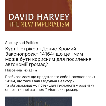
Society and Politics
Курт Петріков і Денис Хромий.
Законопроєкт 14164: що це і чим
може бути корисним для посилення
автономії громад?
Низовина
2.5K
🔥
Розбираємося що представляє собой законопроєкт
14164, що таке Малі Модульні Реактори
та обговорюваємо потенціал технології у розвитку
енергетичної автономії місцевих громад.