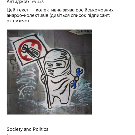
Антиджоб
448
Цей текст — колективна заява російськомовних
анархо-колективів (дивіться список підписант:
ок нижче)
Society and Politics