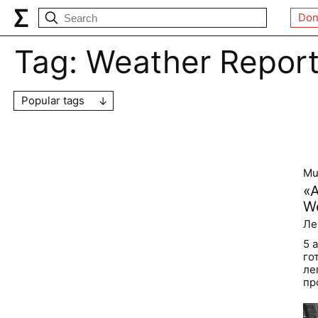
Don
Tag:
Weather Repor
Popular tags
Mu
«
W
Ле
5 
го
ле
пр