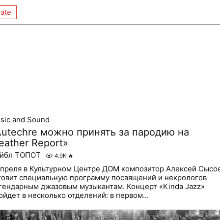
ate
t
sic and Sound
Autechre можно принять за пародию на
eather Report»
йбл ТОПОТ
4.9K
🔥
апреля в Культурном Центре ДОМ композитор Алексей Сысо
товит специальную программу посвящений и некрологов
гендарным джазовым музыкантам. Концерт «Kinda Jazz»
ойдет в несколько отделений: в первом...