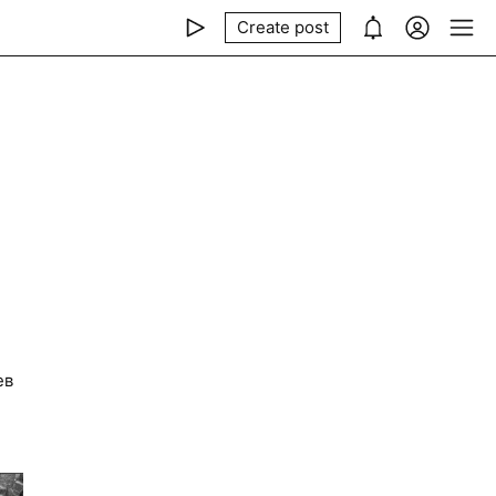
Create post
ев