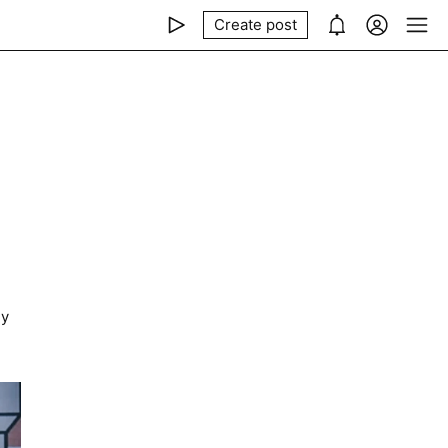
Create post
чу