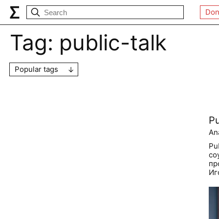
Don
Tag:
public-talk
Popular tags
Pu
An
Pu
со
пр
Иг