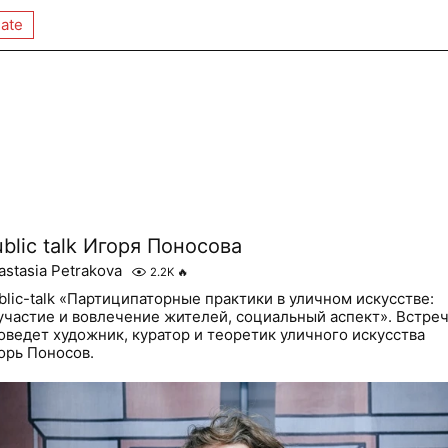
ate
blic talk Игоря Поносова
astasia Petrakova
2.2K
🔥
blic-talk «Партиципаторные практики в уличном искусстве:
участие и вовлечение жителей, социальный аспект». Встре
оведет художник, куратор и теоретик уличного искусства
орь Поносов.