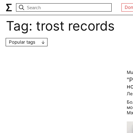
Don
Tag:
trost records
Popular tags
Mu
"
н
Ле
Бо
мо
Мэ