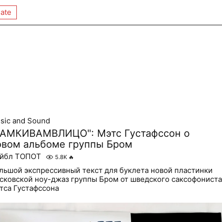
ate
sic and Sound
РАМКИВАМВЛИЦО": Мэтс Густафссон о
овом альбоме группы Бром
йбл ТОПОТ
5.8K
🔥
льшой экспрессивный текст для буклета новой пластинки
сковской ноу-джаз группы Бром от шведского саксофониста
тса Густафссона