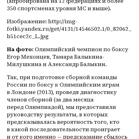
(апробирована на 12 федерациях и более 
350 спортсменах уровня МС и выше).
Изображение: http://img-
fotki.yandex.ru/get/4131/14546502.1/0_82062_
b51cec2c_L.jpg
На фото: 
Олимпийский чемпион по боксу 
Егор Мехонцев, Тамара Балыкина-
Милушкина и Александр Балыкин.
Так, при подготовке сборной команды 
России по боксу к Олимпийским играм 
в Лондоне (2013), проведя диагностику 
членов сборной (за два месяца 
перед Олимпиадой), мы предоставили 
руководству результаты, в которых 
предсказывалась вероятность того, кто 
в какой последовательности проиграет 
и от кого именно — предсказание сбылось 