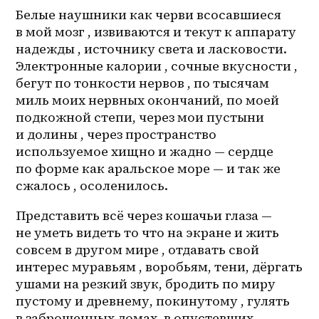
Белые наушники как черви всосавшиеся 
в мой мозг , извиваются и текут к аппарату 
надежды , источнику света и ласковости. 
Электронные калории , сочные вкусности , 
бегут по тонкости нервов , по тысячам 
миль моих нервных окончаний, по моей 
подкожной степи, через мои пустыни 
и долины , через пространство 
используемое хищно и жадно — сердце 
по форме как аральское море — и так же 
сжалось , осоленилось. 
Представить всё через кошачьи глаза — 
не уметь видеть то что на экране и жить 
совсем в другом мире , отдавать свой 
интерес муравьям , воробьям, тени, дёргать 
ушами на резкий звук, бродить по миру 
пустому и древнему, покинутому , гулять 
в заброшенных домах, в опустевших 