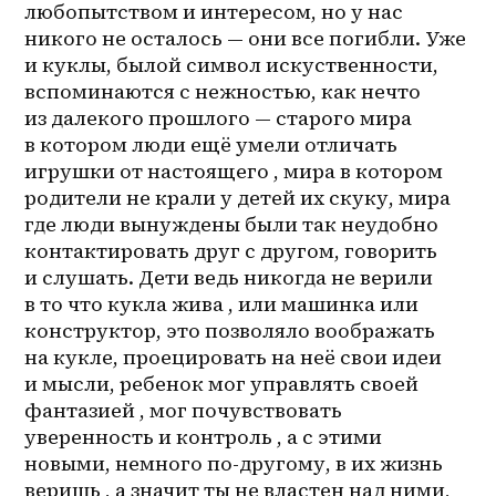
любопытством и интересом, но у нас 
никого не осталось — они все погибли. Уже 
и куклы, былой символ искуственности, 
вспоминаются с нежностью, как нечто 
из далекого прошлого — старого мира 
в котором люди ещё умели отличать 
игрушки от настоящего , мира в котором 
родители не крали у детей их скуку, мира 
где люди вынуждены были так неудобно 
контактировать друг с другом, говорить 
и слушать. Дети ведь никогда не верили 
в то что кукла жива , или машинка или 
конструктор, это позволяло воображать 
на кукле, проецировать на неё свои идеи 
и мысли, ребенок мог управлять своей 
фантазией , мог почувствовать 
уверенность и контроль , а с этими 
новыми, немного по-другому, в их жизнь 
веришь , а значит ты не властен над ними, 