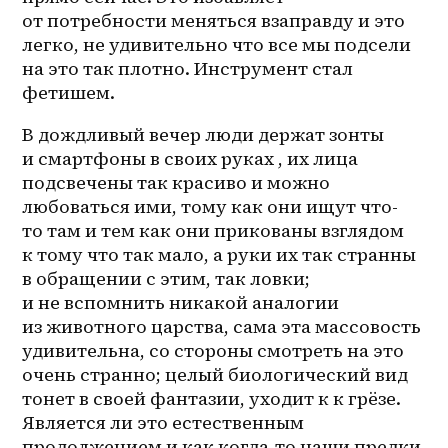
от потребности меняться взаправду и это 
легко, не удивительно что все мы подсели 
на это так плотно. Инструмент стал 
фетишем. 
В дождливый вечер люди держат зонты 
и смартфоны в своих руках , их лица 
подсвечены так красиво и можно 
любоваться ими, тому как они ищут что-
то там и тем как они прикованы взглядом 
к тому что так мало, а руки их так странны 
в обращении с этим, так ловки; 
и не вспомнить никакой аналогии 
из животного царства, сама эта массовость 
удивительна, со стороны смотреть на это 
очень странно; целый биологический вид 
тонет в своей фантазии, уходит к к грёзе. 
Является ли это естественным 
продолжением и как 
когда-то
 наши предки 