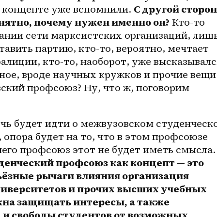
 концепте уже вспомнили. 
С другой сторон
онятно, почему нужен именно он?
 Кто-то 
ании сети марксистских организаций, лишь
тавить партию, кто-то, вероятно, мечтает 
алиции, кто-то, наоборот, уже высказывалс
ное, вроде научных кружков и прочие вещи.
кий профсоюз? Ну, что ж, поговорим 
ечь будет идти о межвузовском студенческо
 опора будет на то, что в этом профсоюзе 
чего профсоюз этот не будет иметь смысла. 
енческий профсоюз как концепт — это 
ёзные рычаги влияния организация 
иверситетов и прочих высших учебных 
жна защищать интересы, а также 
и свободы студентов от возможных 