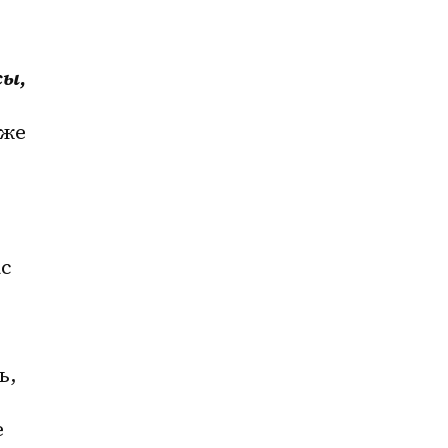
ы, 
же 
с 
, 
 