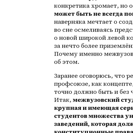
конкретика хромает, но о
может быть не всегда п
наверняка мечтает о созд
во сне осмеливаясь предс
о новой широкой левой ко
за нечто более приземлён
Почему именно межвузовс
об этом.
Заранее оговорюсь, что р
профсоюзе, как концепте,
точно должно быть и без 
Итак, 
межвузовский студ
крупная и имеющая серь
студентов множества ун
заведений, которая дол
конституционные права 