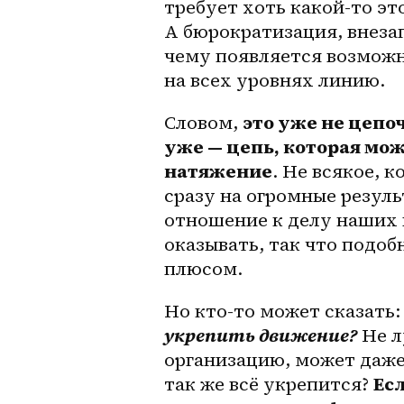
требует хоть какой-то это
А бюрократизация, внезап
чему появляется возможн
на всех уровнях линию.
Словом, 
это уже не цепо
уже — цепь, которая мо
натяжение
. Не всякое, 
сразу на огромные резуль
отношение к делу наших в
оказывать, так что подоб
плюсом.
Но кто-то может сказать:
укрепить движение?
 Не 
организацию, может даже 
так же всё укрепится? 
Есл