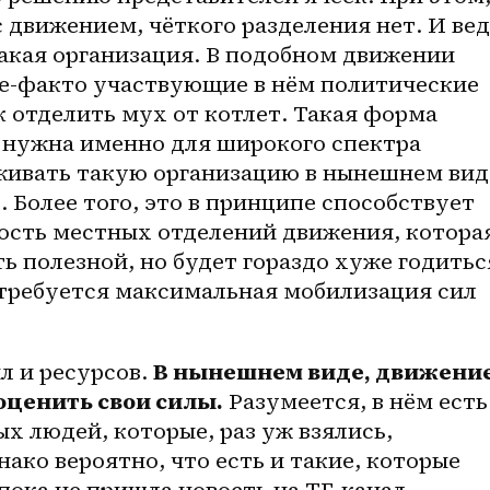
 движением, чёткого разделения нет. И вед
акая организация. В подобном движении 
де-факто участвующие в нём политические 
к отделить мух от котлет. Такая форма 
 нужна именно для широкого спектра 
живать такую организацию в нынешнем виде
 Более того, это в принципе способствует 
ость местных отделений движения, которая
ь полезной, но будет гораздо хуже годиться
отребуется максимальная мобилизация сил 
л и ресурсов. 
В нынешнем виде, движение
оценить свои силы.
 Разумеется, в нём есть 
х людей, которые, раз уж взялись, 
ако вероятно, что есть и такие, которые 
пока не пришла новость на ТГ-канал. 