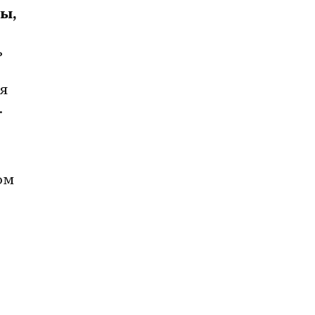
ы, 
 
я 
 
м 