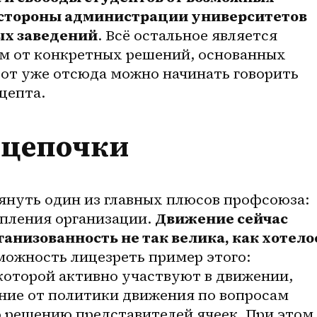
о стороны администрации университетов 
ых заведений
. Всё остальное является 
 от конкретных решений, основанных 
вот уже отсюда можно начинать говорить 
цепта.
 цепочки
нуть один из главных плюсов профсоюза: 
пления организации. 
Движение сейчас 
ганизованность не так велика, как хотелос
можность лицезреть пример этого: 
которой активно участвуют в движении, 
ние от политики движения по вопросам 
 решению представителей ячеек. При этом,