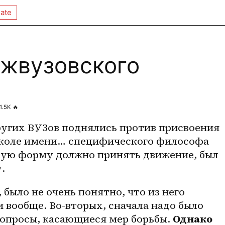
ate
ежвузовского
1.5K
🔥
ругих ВУЗов поднялись против присвоения 
оле имени… специфического философа 
акую форму должно принять движение, был 
. 
 было не очень понятно, что из него 
 вообще. Во-вторых, сначала надо было 
опросы, касающиеся мер борьбы. 
Однако 