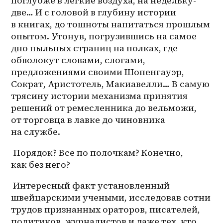
поглубже в легкие воздуха, на недельку- 
две… И с головой в глубину истории 
в книгах, до тошноты напитаться прошлым 
опытом. Утонув, погрузившись на самое 
дно пыльных страниц на полках, где 
обволокут словами, слогами, 
предложениями своими Шопенгауэр, 
Сократ, Аристотель, Макиавелли… В самую 
трясину истории механизма принятия 
решений от ремесленника до вельможи, 
от торговца в лавке до чиновника 
на службе. 
 Порядок? Все по полочкам? Конечно, 
как без него? 
 Интересный факт установленный 
швейцарскими учеными, исследовав сотни 
трудов признанных ораторов, писателей, 
политиков, журналистов и даже тех, кто 