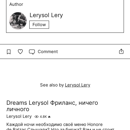
Author
Lerysol Lery
Follow
Comment
See also by
Lerysol Lery
Dreams Lerysol Фриланс, ничего
личного
Lerysol Lery
4.8K
🔥
Каждой ночи необходимо своё меню Honore
de Balzac Слышали? Что за биржа? Вам и не стоит.