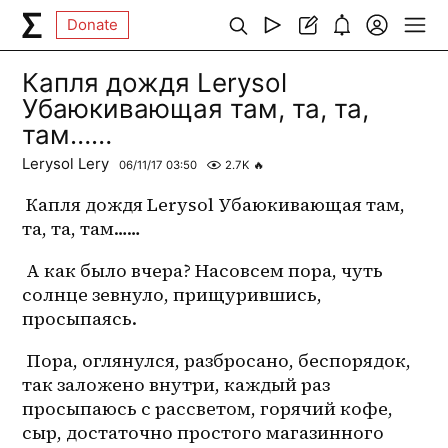
Donate
Капля дождя Lerysol
Убаюкивающая там, та, та,
там……
Lerysol Lery
06/11/17 03:50
2.7K
🔥
 Капля дождя Lerysol Убаюкивающая там, 
та, та, там…… 
 А как было вчера? Насовсем пора, чуть 
солнце зевнуло, прищурившись, 
просыпаясь. 
 Пора, оглянулся, разбросано, беспорядок, 
так заложено внутри, каждый раз 
просыпаюсь с рассветом, горячий кофе, 
сыр, достаточно простого магазинного 