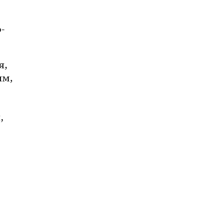
-
, 
м, 
 