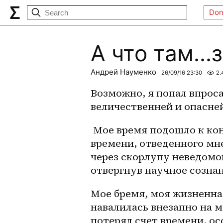
Don
А что там…з
Андрей Науменко
26/09/16 23:30
2.
Возможно, я попал впросак
величественней и опасней
 Мое время подошло к концу, я чувствую, дух мой ослаб. Надеюсь, что 
времени, отведенного мне
через скорлупу неведомой
отвергнув научное созна
Мое бремя, моя жизненная
навалилась внезапно на м
потерял счет времени, ос