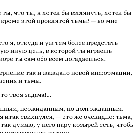
 ты, что ты, я хотел бы взглянуть, хотел бы 
 кроме этой проклятой тьмы? — во мне 
кто я, откуда и уж тем более предстать 
дую иную цель, в которой ты играешь 
оре ты сам обо всем догадаешься. 
терпение так и жаждало новой информации, 
вения и тьмы.
это твоя задача!…
енным, неожиданным, но долгожданным. 
 я итак свихнулся, — это же очевидно: тьма, 
я так думаю, у него пару козырей есть, чтобы
сю омрачающую истину.