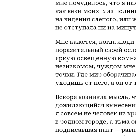
мне почудилось, что я нах
как веки моих глаз подни
на видения слепого, или ж
не отступала ни на мину
Мне кажется, когда люди 
поразительный своей осле
яркую освещенную комнату
незнакомом, чуждом мне 
точки. Где мир оборачивае
уходишь от него, а он от т
Вскоре возникла мысль, ч
дожидающийся вынесения 
я совсем не человек из к
в родном городе, а тьма 
подписавшая пакт — равно