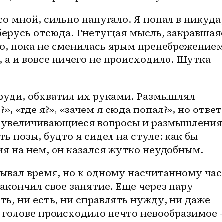
о мной, сильно напугало. Я попал в никуда,
ыберусь отсюда. Гнетущая мысль, закравшаяс
го, пока не сменилась ярым пренебрежением
а и вовсе ничего не происходило. Шутка 
груди, обхватил их руками. Размышлял 
», «где я?», «зачем я сюда попал?», но ответ
е увеличивающиеся вопросы и размышления 
ь позы, будто я сидел на стуле: как бы 
я на нем, он казался жутко неудобным.
ывал время, но к одному насчитанному час
акончил свое занятие. Еще через пару 
ать, ни есть, ни справлять нужду, ни даже 
ей голове происходило нечто невообразимое 