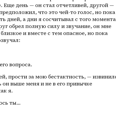
 Еще день — он стал отчетливей, другой — 
предположил, что это чей-то голос, но пока 
ь дней, а дни я сосчитывал с того момента,
руг обрел полную силу и звучание, он мне 
близкое и вместе с тем опасное, но пока 
озвучал:
его вопроса.
й, прости за мою бестактность, — извинилс
 он выше меня и не в его привычке 
ак я.
ось ты…