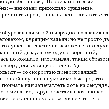
овую обстановку. Порой мысли были 
бны — невольно приходило суждение, 
 причинить вред, лишь бы испытать хоть что
 обуревавшая мной и изрядно позабавившая
ловеком, курящим кальян; но не просто ды
го существа, частички человеческого духа 
зненный дым, затем одухотворенный, 
сь по комнате, настраивая, таким образом,
сферу для курящих людей. Где 
ользят — со скоростью превосходящей 
о тонкой паутине неумолимо быстро, что 
 поймать или запечатлеть хоть на секунду, 
оспоминание, вдруг отчетливо возникшее 
акже неожиданно ускользнувшее от него.