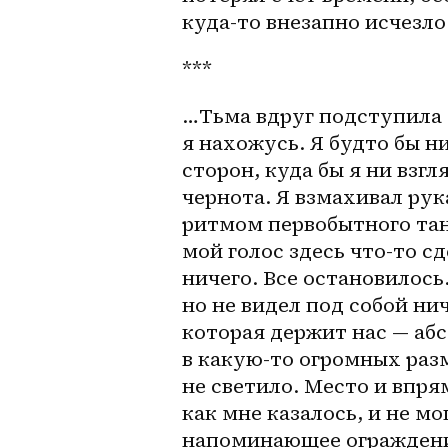
куда-то внезапно исчезло 
***
…Тьма вдруг подступила со
я нахожусь. Я будто бы ни
сторон, куда бы я ни взг
чернота. Я взмахивал рук
ритмом первобытного танц
мой голос здесь что-то сд
ничего. Все остановилось.
но не видел под собой нич
которая держит нас — абс
в 
какую-то
 огромных разм
не светило. Место и впря
как мне казалось, и не мо
напоминающее ограждение