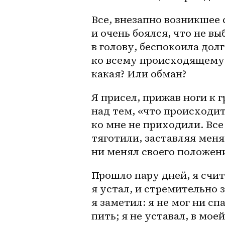
Все, внезапно возникшее с
и очень боялся, что не в
в голову, беспокоила дол
ко всему происходящему, 
какая? Или обман? 
Я присел, прижав ноги к 
над тем, «что происходит?
ко мне не приходили. Вс
тяготили, заставляя менят
ни менял своего положени
Прошло пару дней, я счит
я устал, и стремительно з
я заметил: я не мог ни сп
пить; я не уставал, в мо