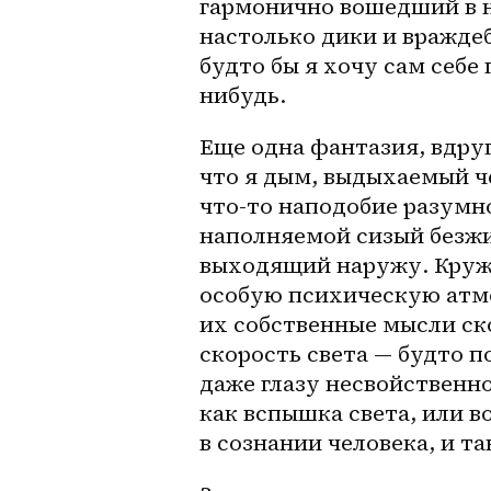
гармонично вошедший в н
настолько дики и вражде
будто бы я хочу сам себе
нибудь. 
Еще одна фантазия, вдруг
что я дым, выдыхаемый че
что-то наподобие разумно
наполняемой сизый безжи
выходящий наружу. Кружа
особую психическую атмо
их собственные мысли ск
скорость света — будто п
даже глазу несвойственно
как вспышка света, или в
в сознании человека, и т