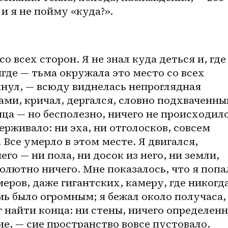
и я не пойму «куда?».
 всех сторон. Я не знал куда деться и, где 
где — тьма окружала это место со всех 
лянул, — всюду виднелась непроглядная 
ами, кричал, дергался, словно подхваченный
а — но бесполезно, ничего не происходило;
ерживало: ни эха, ни отголосков, совсем 
 Все умерло в этом месте. Я двигался, 
его — ни пола, ни досок из него, ни земли, 
олютно ничего. Мне показалось, что я попал
еров, даже гигантских, камеру, где никогда
мь было огромным; я бежал около получаса, 
г найти конца: ни стены, ничего определенн
, — сие пространство вовсе пустовало.