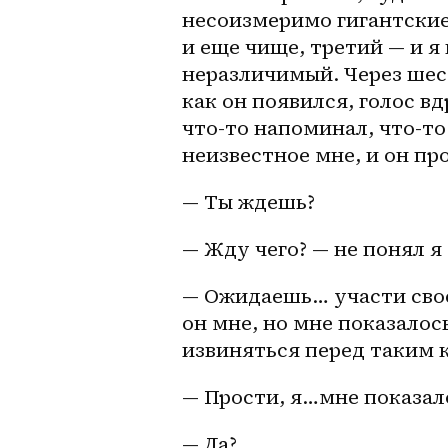
несоизмеримо гигантские.
и еще чище, третий — и я 
неразличимый. Через шест
как он появился, голос вд
что-то напоминал, что-то 
неизвестное мне, и он пр
— Ты ждешь? 
— Жду чего? — не понял я 
— Ожидаешь… участи свое
он мне, но мне показалось
извиняться перед таким к
— Прости, я…мне показал
— Да?