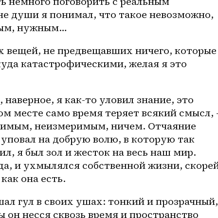
ь немного поговорить с реальным 
не души я понимал, что такое невозможно, 
мым, нужным…
х вещей, не предвещавших ничего, которые 
уда катастрофическими, желая я это 
 наверное, я 
как-то
 уловил знание, это 
ом месте само время теряет всякий смысл, 
имым, неизмеримым, ничем. Отчаяние 
 уповал на добрую волю, в которую так 
ил, я был зол и жесток на весь наш мир. 
да, и ухмылялся собственной жизни, скорей
как она есть. 
ал гул в своих ушах: тонкий и прозрачный, 
ы он несся сквозь время и пространство 