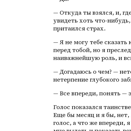
— Откуда ты взялся, и, где
увидеть хоть что-нибудь,
притаился страх.
— Я не могу тебе сказать 
перед тобой, но я пресле
наиважнейшую роль, и вск
— Догадаюсь о чем? — не
нетерпение глубокого заб
— Все впереди, понять — 
Голос показался таинств
Еще бы месяц и я бы, нет,
голос, а что же впереди, 
мне выдать и показать в