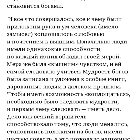
становится богами.
 И все что совершалось, все к чему были 
приложены рука и ум человека (имело 
замысел) воплощалось с любовью 
и почтением к вышним. Изначально люди 
имели одинаковые способности, 
но каждый из них обладал своей мерой. 
Мера же была «вышним» чувством, и ей 
самой следовало учиться. Мудрость богов 
была записана и уложена в особые книги, 
дарованные людям в далеком прошлом. 
Чтобы иметь возможность «воплощаться», 
необходимо было следовать мудрости, 
и первым чему следовать — иметь дело. 
Дело как всякий вершитель 
способствовало тому, что люди менялись, 
становились похожими на богов, имели 
чистую совесть, а это позволяло напрямую 