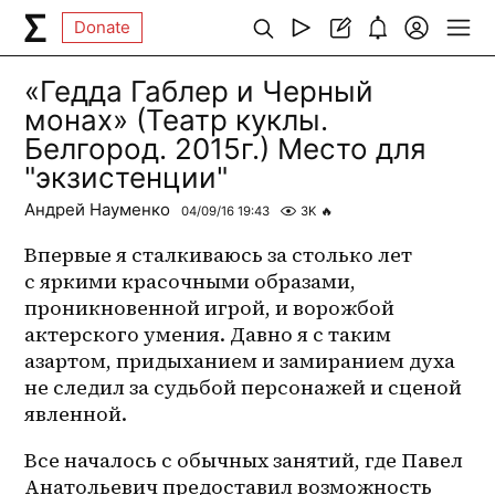
Donate
«Гедда Габлер и Черный
монах» (Театр куклы.
Белгород. 2015г.) Место для
"экзистенции"
Андрей Науменко
04/09/16 19:43
3K
🔥
Впервые я сталкиваюсь за столько лет 
с яркими красочными образами, 
проникновенной игрой, и ворожбой 
актерского умения. Давно я с таким 
азартом, придыханием и замиранием духа 
не следил за судьбой персонажей и сценой 
явленной. 
Все началось с обычных занятий, где Павел 
Анатольевич предоставил возможность 