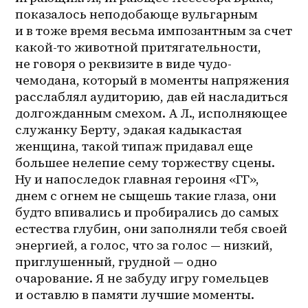
показалось неподобающе вульгарным 
и в тоже время весьма импозантным за счет 
какой-то животной притягательности, 
не говоря о реквизите в виде чудо-
чемодана, который в моменты напряжения 
расслаблял аудиторию, дав ей насладиться 
долгожданным смехом. А Л., исполняющее 
служанку Берту, эдакая кадыкастая 
женщина, такой типаж придавал еще 
большее нелепие сему торжеству сцены. 
Ну и напоследок главная героиня «ГГ», 
днем с огнем не сыщешь такие глаза, они 
будто впивались и пробирались до самых 
естества глубин, они заполняли тебя своей 
энергией, а голос, что за голос — низкий, 
приглушенный, грудной — одно 
очарование. Я не забуду игру гомельцев 
и оставлю в памяти лучшие моменты.