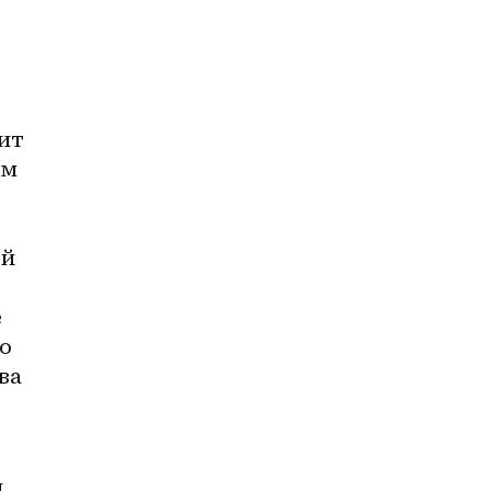
ит 
м 
й 
 
о 
а 