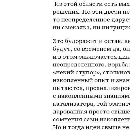
 Из этой области есть выходы, есть двери, за которыми скрываются 
решения. Но эти двери не
то неопределенное дарует
ни смекалка, ни интуиция
Это будоражит и оставляе
будут, со временем да, он
и в этом заключается цик
неопределенного. Борьба в
«некий ступор», столкнов
накопленный опыт и знани
пытаются, проанализиров
с накопленными знаниями
катализатора, той озарит
дарованная просто свыше.
сомнения сами накопленны
Но и тогда идеи свыше не