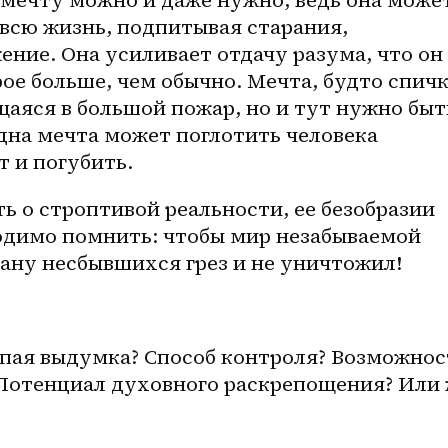
всю жизнь, подпитывая старания, 
ение. Она усиливает отдачу разума, что он 
ое больше, чем обычно. Мечта, будто спичка
аяся в большой пожар, но и тут нужно быть
дна мечта может поглотить человека 
т и погубить. 
ь о строптивой реальности, ее безобразии 
одимо помнить: чтобы мир незабываемой 
рану несбывшихся грез и не уничтожил!
лупая выдумка? Способ контроля? Возможност
 Потенциал духовного раскрепощения? Или 