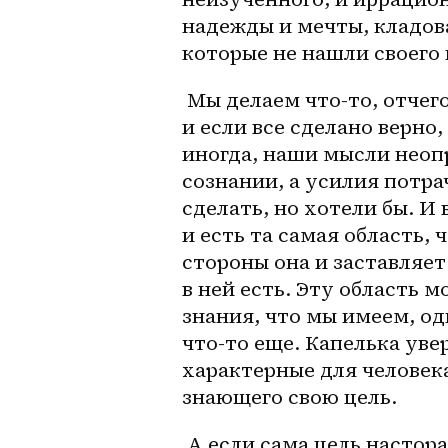
надежды и мечты, кладова
которые не нашли своего
 Мы делаем что-то, отчего хотим видеть определенный результат, 
и если все сделано верно
иногда, наши мысли неоп
сознании, а усилия потра
сделать, но хотели бы. И 
и есть та самая область, 
стороны она и заставляет
в ней есть. Эту область 
знания, что мы имеем, од
что-то еще. Капелька увер
характерные для человека
знающего свою цель. 
 А если сама цель настораживает, будучи невыполнимой или опасной, 