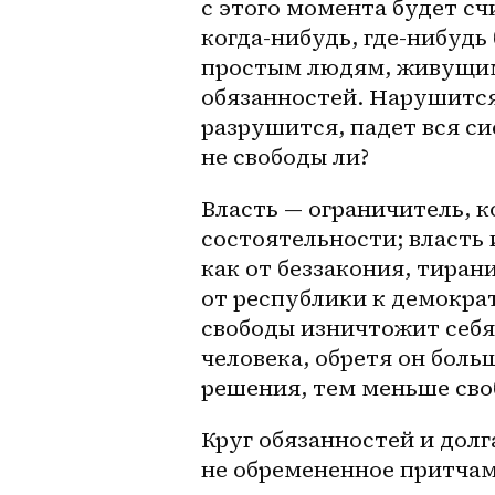
с этого момента будет сч
когда-нибудь, где-нибудь 
простым людям, живущим 
обязанностей. Нарушится
разрушится, падет вся си
не свободы ли? 
Власть — ограничитель, к
состоятельности; власть 
как от беззакония, тиран
от республики к демокра
свободы изничтожит себя
человека, обретя он боль
решения, тем меньше своб
Круг обязанностей и долга
не обремененное притчами