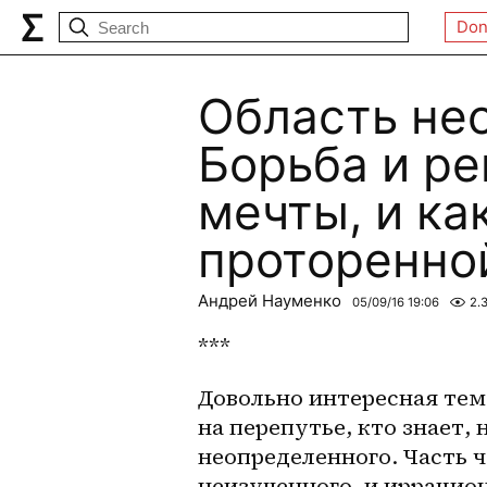
Don
Область не
Борьба и ре
мечты, и ка
проторенной
Андрей Науменко
05/09/16 19:06
2.
***
Довольно интересная тема 
на перепутье, кто знает, 
неопределенного. Часть ч
неизученного, и иррацион