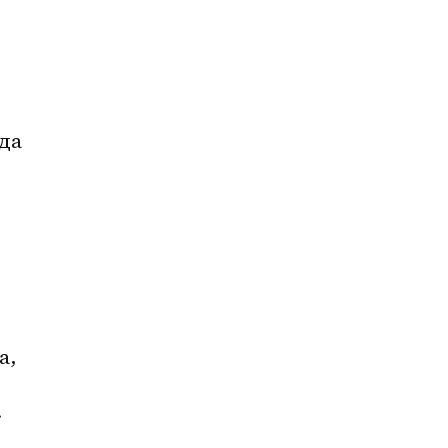
да 
, 
 