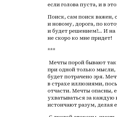
если голова пуста, и в э
Поиск, сам поиск важен, 
и новому, дорога, по кото
и будет решением?… И на 
не скоро ко мне придет!
***
 Мечты порой бывают так сладки, что невозможно остановить себя 
при одной только мысли, 
будет потрачено зря. Меч
в страхе иллюзиями, пос
отчасти. Мечты опасны, е
ухватываться за каждую и
истончают разум, делая е
 С другой стороны, иметь мечту можно и даже нужно, ведь она может 