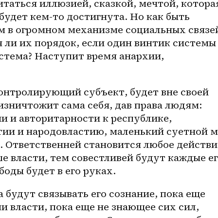
итаться иллюзией, сказкой, мечтой, которая
будет кем-то достигнута. Но как быть 
в огромном механизме социальных связей
 ли их порядок, если один винтик системы 
стема? Наступит время анархии, 
онтролирующий субъект, будет вне своей 
изничтожит сама себя, дав права людям: 
ии и авторитарности к республике, 
тии и народовластию, маленький суетной м
. Ответственней становится любое действие
ше власти, тем совестливей будут каждые ег
оды будет в его руках.
 будут связывать его сознание, пока еще 
 власти, пока еще не знающее сих сил, 