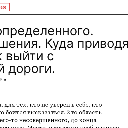
ate
определенного.
шения. Куда привод
к выйти с
 дороги.
3K
🔥
для тех, кто не уверен в себе, кто 
но боится высказаться. Это область 
его-то несовершенного, до конца 
ального. Место, в котором несбывшиеся 