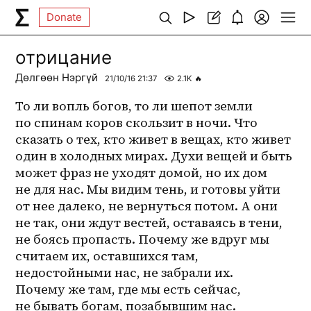
Donate
отрицание
Дөлгөөн Нэргүй
21/10/16 21:37
2.1K
🔥
То ли вопль богов, то ли шепот земли 
по спинам коров скользит в ночи. Что 
сказать о тех, кто живет в вещах, кто живет 
один в холодных мирах. Духи вещей и быть 
может фраз не уходят домой, но их дом 
не для нас. Мы видим тень, и готовы уйти 
от нее далеко, не вернуться потом. А они 
не так, они ждут вестей, оставаясь в тени, 
не боясь пропасть. Почему же вдруг мы 
считаем их, оставшихся там, 
недостойными нас, не забрали их. 
Почему же там, где мы есть сейчас, 
не бывать богам, позабывшим нас. 