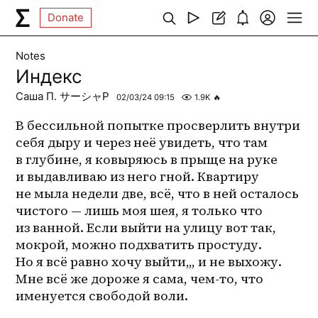
Donate
Notes
Индекс
Саша П. サーシャP
02/03/24 09:15
1.9K
🔥
В бессильной попытке просверлить внутри 
себя дыру и через неё увидеть, что там 
в глубине, я ковыряюсь в прыще на руке 
и выдавливаю из него гной. Квартиру 
не мыла недели две, всё, что в ней осталось 
чистого — лишь моя шея, я только что 
из ванной. Если выйти на улицу вот так, 
мокрой, можно подхватить простуду. 
Но я всё равно хочу выйти,,, и не выхожу. 
Мне всё же дороже я сама, чем-то, что 
именуется свободой воли. 