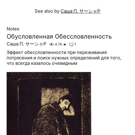
See also by
Саша П. サーシャP
Notes
Обусловленная Обессловленность
Саша П. サーシャP
4.7K
🔥
1
Эффект обессловленности при переживания
потрясения и поиск нужных определений для того,
что всегда казалось очевидным