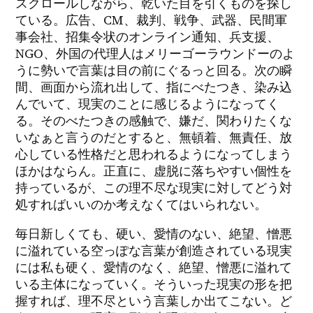
スクロールしながら、乾いた目を引くものを探し
ている。広告、CM、裁判、戦争、武器、民間軍
事会社、招集令状のオンライン通知、兵支援、
NGO、外国の代理人はメリーゴーラウンドーのよ
うに勢いで言葉は目の前にぐるっと回る。次の瞬
間、画面から流れ出して、指にべたつき、染み込
んでいて、現実のことに感じるようになってく
る。そのべたつきの感触で、嫌だ、関わりたくな
いなぁと言うのだとすると、無頓着、無責任、放
心している性格だと思われるようになってしまう
ほかはならん。正直に、虚脱に落ちやすい個性を
持っているが、この理不尽な現実に対してどう対
処すればいいのか考えなくてはいられない。
毎日新しくても、硬い、愛情のない、絶望、憎悪
に溢れている空っぽな言葉が創造されている現実
には私も硬く、愛情のなく、絶望、憎悪に溢れて
いる主体になっていく。そういった現実の形を把
握すれば、理不尽という言葉しか出てこない。ど