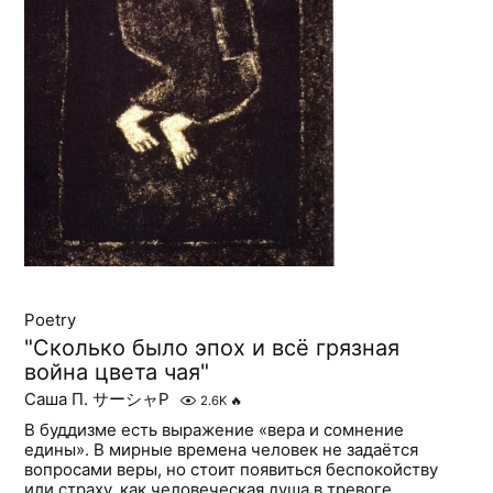
Poetry
"Сколько было эпох и всё грязная
война цвета чая"
Саша П. サーシャP
2.6K
🔥
В буддизме есть выражение «вера и сомнение
едины». В мирные времена человек не задаётся
вопросами веры, но стоит появиться беспокойству
или страху, как человеческая душа в тревоге