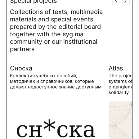
Special projects
Collections of texts, multimedia
materials and special events
prepared by the editorial board
together with the syg.ma
community or our institutional
partners
Сноска
Atlas
Коллекция учебных пособий,
The project 
методичек и справочников, которые
systems of po
делают недоступное знание доступным
entanglements
solidarity