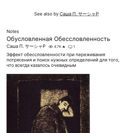
See also by
Саша П. サーシャP
Notes
Обусловленная Обессловленность
Саша П. サーシャP
4.7K
🔥
1
Эффект обессловленности при переживания
потрясения и поиск нужных определений для того,
что всегда казалось очевидным