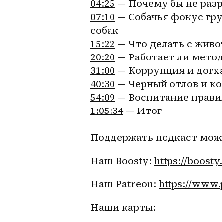
04:25
 — Почему бы не раз
07:10
 — Собачья фокус гр
собак 
15:22
 — Что делать с жив
20:20
 — Работает ли метод
31:00
 — Коррупция и догх
40:30
 — Черный отлов и к
54:09
 — Воспитание прав
1:05:34
 — Итог
Поддержать подкаст можн
Наш Boosty: 
https://boosty
Наш Patreon: 
https://www.
Наши карты: 