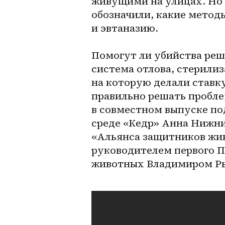
живущими на улицах. Но 
обозначили, какие метод
и эвтаназию.
Помогут ли убийства реш
система отлова, стерилиз
на которую делали ставку
правильно решать пробле
в совместном выпуске по
среде «Кедр» Анна Нижни
«Альянса защитников жив
руководителем первого П
животных Владимиром Ры