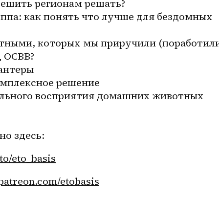
решить регионам решать?
уппа: как понять что лучше для бездомных 
отными, которых мы приручили (поработили
 ОСВВ? 
антеры 
омплексное решение 
ильного восприятия домашних животных 
о здесь:
.to/eto_basis
patreon.com/etobasis