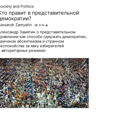
ociety and Politics
Кто правит в представительной
демократии?
Alexandr Zamyatin
6.1K
🔥
Александр Замятин о представительном
правлении как способе сдержать демократию,
причинах абсентеизма и странном
беспокойстве за явку избирателей
в авторитарных режимах