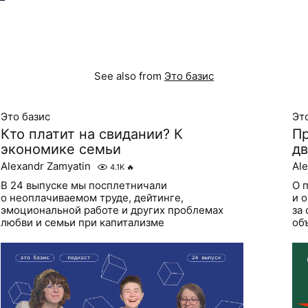
See also from
Это базис
Это базис
Эт
Кто платит на свидании? К
Пр
экономике семьи
дв
Alexandr Zamyatin
Al
4.1K
🔥
В 24 выпуске мы посплетничали
О 
о неоплачиваемом труде, дейтинге,
и 
эмоциональной работе и других проблемах
за 
любви и семьи при капитализме
об