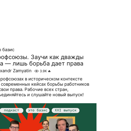
о базис
офсоюзы. Заучи как дважды
а — лишь борьба дает права
exandr Zamyatin
3.9K
🔥
профсоюзах в историческом контексте
о современных кейсах борьбы работников
свои права. Рабочие всех стран,
ъединяйтесь и слушайте новый выпуск!