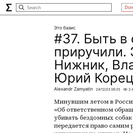
Don
Это базис
#37. Быть в 
приручили. 
Нижник, Вл
Юрий Корец
Alexandr Zamyatin
24/12/23 06:25
2.
Минувшим летом в России
«Об ответственном обращ
убивать бездомных собак
передается право самим р