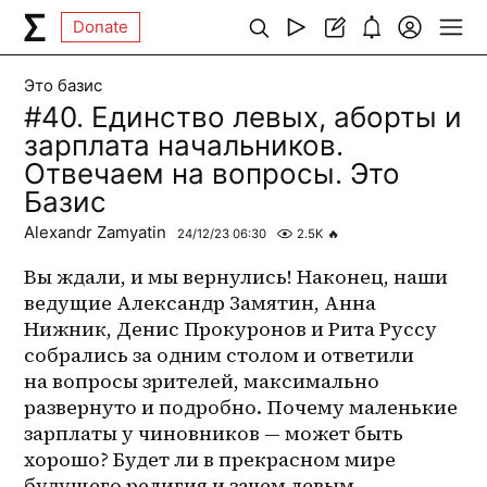
Donate
Это базис
#40. Единство левых, аборты и
зарплата начальников.
Отвечаем на вопросы. Это
Базис
Alexandr Zamyatin
24/12/23 06:30
2.5K
🔥
Вы ждали, и мы вернулись! Наконец, наши 
ведущие Александр Замятин, Анна 
Нижник, Денис Прокуронов и Рита Руссу 
собрались за одним столом и ответили 
на вопросы зрителей, максимально 
развернуто и подробно. Почему маленькие 
зарплаты у чиновников — может быть 
хорошо? Будет ли в прекрасном мире 
будущего религия и зачем левым 