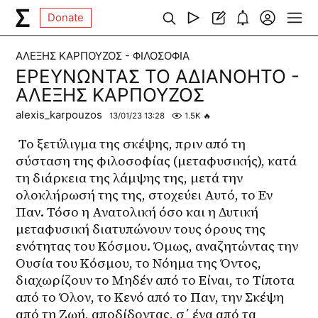
Donate
ΑΛΕΞΗΣ ΚΑΡΠΟΥΖΟΣ - ΦΙΛΟΣΟΦΙΑ
ΕΡΕΥΝΩΝΤΑΣ ΤΟ ΑΔΙΑΝΟΗΤΟ -
ΑΛΕΞΗΣ ΚΑΡΠΟΥΖΟΣ
alexis_karpouzos
13/01/23 13:28
1.5K
🔥
 Το ξετύλιγμα της σκέψης, πριν από τη 
σύσταση της φιλοσοφίας (μεταφυσικής), κατά 
τη διάρκεια της λάμψης της, μετά την 
ολοκλήρωσή της της, στοχεύει Αυτό, το Εν 
Παν. Τόσο η Ανατολική όσο και η Δυτική 
μεταφυσική διατυπώνουν τους όρους της 
ενότητας του Κόσμου. Όμως, αναζητώντας την 
Ουσία του Κόσμου, το Νόημα της Όντος, 
διαχωρίζουν το Μηδέν από το Είναι, το Τίποτα 
από το Όλον, το Κενό από το Παν, την Σκέψη 
από τη Ζωή, αποδίδοντας, σ΄ ένα από τα 