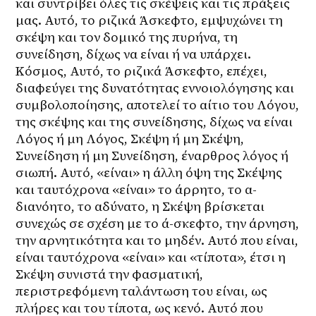
και συντρίβει όλες τις σκέψεις και τις πράξεις 
μας. Αυτό, το ριζικά Άσκεφτο, εμψυχώνει τη 
σκέψη και τον δομικό της πυρήνα, τη 
συνείδηση, δίχως να είναι ή να υπάρχει. 
Κόσμος, Αυτό, το ριζικά Άσκεφτο, επέχει, 
διαφεύγει της δυνατότητας εννοιολόγησης και 
συμβολοποίησης, αποτελεί το αίτιο του Λόγου, 
της σκέψης και της συνείδησης, δίχως να είναι 
Λόγος ή μη Λόγος, Σκέψη ή μη Σκέψη, 
Συνείδηση ή μη Συνείδηση, έναρθρος λόγος ή 
σιωπή. Αυτό, «είναι» η άλλη όψη της Σκέψης 
και ταυτόχρονα «είναι» το άρρητο, το α-
διανόητο, το αδύνατο, η Σκέψη βρίσκεται 
συνεχώς σε σχέση με το ά-σκεφτο, την άρνηση, 
την αρνητικότητα και το μηδέν. Αυτό που είναι, 
είναι ταυτόχρονα «είναι» και «τίποτα», έτσι η 
Σκέψη συνιστά την φασματική, 
περιστρεφόμενη ταλάντωση του είναι, ως 
πλήρες και του τίποτα, ως κενό. Αυτό που 