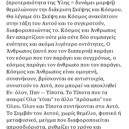
(προτεραιότητα της Ύλης = δυνάμει μορφή) 
θεμελιώνουν την διάκριση Σκέψης και Κόσμου. 
Θα λέγαμε ότι Σκέψη και Κόσμος ανακύπτουν 
στην τάξη του Αυτού και το συγκροτούν, 
διαφοροποιώντας το. Κόσμος και Άνθρωπος 
δεν απαρτίζουν ούτε μία ούτε δύο συμπαγείς 
ενότητες και ακόμα λιγότερο οντότητες. Ο 
Άνθρωπος (αυτό που τον διαπερνά) παράγει 
τον κόσμο που τον παράγει και συγχρόνως, ο 
κόσμος παράγει τον άνθρωπο που τον παράγει. 
Κόσμος και Άνθρωπος είναι ομογενή, 
συνανήκουν, βρίσκονται σε αντιστοιχία, 
συνιστούν το Αυτό, που μπορεί να αποκληθεί 
Εν- όλον, Παν — Τίποτα. Το Τίποτα που τα 
αναιρεί Όλα ‘’είναι’’ το άλλο ‘’πρόσωπο’’ του 
Όλου. Όλον και Τίποτα συντήκονται στο Αυτό. 
Το Συμβάν του Αυτού, χωρίς θεμέλιο, φυσικό ή 
μεταφυσικό, μείγμα που διαφοροποιείται 
απροσδιόριστα, ρυθμίζει το χρόνο και 