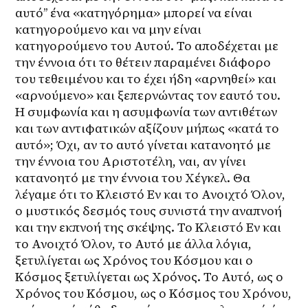
αυτό’’ ένα «κατηγόρημα» μπορεί να είναι 
κατηγορούμενο και να μην είναι 
κατηγορούμενο του Αυτού. Το αποδέχεται με 
την έννοια ότι το θέτειν παραμένει διάφορο 
του τεθειμένου και το έχει ήδη «αρνηθεί» και 
«αρνούμενο» και ξεπερνώντας τον εαυτό του. 
Η συμφωνία και η ασυμφωνία των αντιθέτων 
και των αντιφατικών αξίζουν μήπως «κατά το 
αυτό»; Όχι, αν το αυτό γίνεται κατανοητό με 
την έννοια του Αριστοτέλη, ναι, αν γίνει 
κατανοητό με την έννοια του Χέγκελ. Θα 
λέγαμε ότι το Κλειστό Εν και το Ανοιχτό Όλον, 
ο μυστικός δεσμός τους συνιστά την αναπνοή 
και την εκπνοή της σκέψης. Το Κλειστό Εν και 
το Ανοιχτό Όλον, το Αυτό με άλλα λόγια, 
ξετυλίγεται ως Χρόνος του Κόσμου και ο 
Κόσμος ξετυλίγεται ως Χρόνος. Το Αυτό, ως ο 
Χρόνος του Κόσμου, ως ο Κόσμος του Χρόνου, 