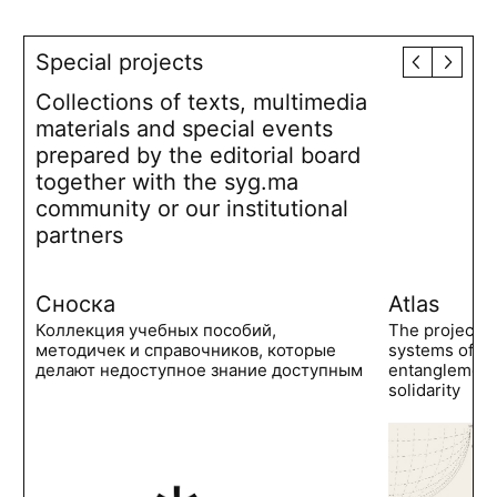
Special projects
Collections of texts, multimedia
materials and special events
prepared by the editorial board
together with the syg.ma
community or our institutional
partners
Сноска
Atlas
Коллекция учебных пособий,
The project 
методичек и справочников, которые
systems of po
делают недоступное знание доступным
entanglements
solidarity