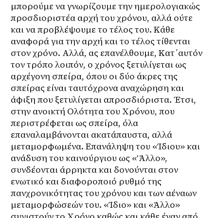
μπορούμε να γνωρίζουμε την ημερολογιακώς 
προσδιοριστέα αρχή του χρόνου, αλλά ούτε 
και να προβλέψουμε το τέλος του. Κάθε 
αναφορά για την αρχή και το τέλος τίθενται 
στον χρόνο. Αλλά, ας επανέλθουμε, Κατ΄αυτόν 
τον τρόπο λοιπόν, ο χρόνος ξετυλίγεται ως 
αρχέγονη σπείρα, όπου οι δύο άκρες της 
σπείρας είναι ταυτόχρονα αναχώρηση και 
άφιξη που ξετυλίγεται απροσδιόριστα. Έτσι, 
στην ανοικτή Ολότητα του Χρόνου, που 
περιστρέφεται ως σπείρα, όλα 
επαναλαμβάνονται ακατάπαυστα, αλλά 
μεταμορφωμένα. Επανάληψη του «Ίδιου» και 
ανάδυση του καινούργιου ως «‘Άλλο», 
συνδέονται άρρηκτα και δονούνται στον 
ενωτικό και διαφοροποιό ρυθμό της 
πανχρονικότητας του χρόνου και των αέναων 
μεταμορφώσεών του. «Ίδιο» και «Άλλο» 
συνιστούν το Χρόνο καθώς και κάθε έναν από 