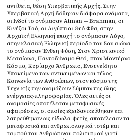
αντίθετα, θέση Υπερβατικής Αρχής. Στην 
Υπερβατική Αρχή δόθηκαν διάφορα ονόματα, 
οι Ινδοί το ονόμασαν Atman — Brahman, οι 
Κινέζοι Ταό, οι Αιγύπτιοι Θεό Φθα, στην 
Αρχαϊκή Ελληνική εποχή το ονόμασαν Λόγο, 
στην κλασική Ελληνική περίοδο του 5ου αιώνα 
το ονόμασαν Ένθεη Φύση, Στον Χριστιανικό 
Μεσαίωνα, Παντοδύναμο Θεό, στον Μοντέρνο 
Κόσμο, Κυρίαρχο Άνθρωπο, Ενσυνείδητο 
Υποκείμενο των αντικειμένων και τέλος 
Κοινωνία των Ανθρώπων, στον κόσμο της 
Τεχνικής την ονομάζουν Σύμπαν της ύλης-
ενέργειας-πληροφορίας. Όλες αυτές οι 
ονομασίες αποτέλεσαν μεταφυσικές 
αφαιρέσεις, οι οποίες εξειδανικεύθηκαν και 
λατρεύθηκαν ως είδωλα-φετίχ, αποτέλεσαν τα 
μεταφυσικά και ανθρωπολογικά τοτέμ και 
ταμπού του Ανθρώπινου πολιτισμού γιατί 