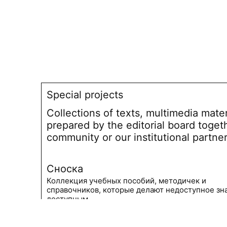
Special projects
Collections of texts, multimedia mate
prepared by the editorial board toget
community or our institutional partne
Сноска
Коллекция учебных пособий, методичек и
справочников, которые делают недоступное зн
доступным