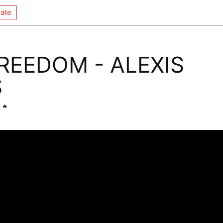
ate
REEDOM - ALEXIS
S
🔥