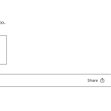
πο.
Share