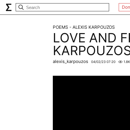
Don
POEMS - ALEXIS KARPOUZOS
LOVE AND F
KARPOUZO
alexis_karpouzos
04/02/23 07:20
1.8K