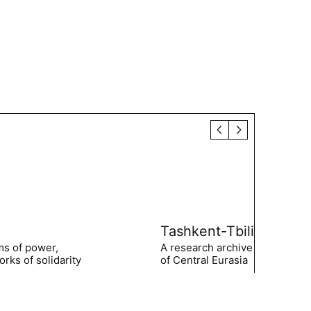
Tashkent-Tbilisi
ms of power,
A research archive of the hist
rks of solidarity
of Central Eurasia