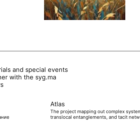
rials and special events
her with the syg.ma
rs
Atlas
The project mapping out complex syste
ание
translocal entanglements, and tacit netwo