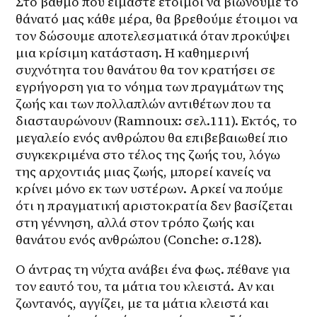
Στο βαθμό που είμαστε έτοιμοι να βιώνουμε το 
θάνατό μας κάθε μέρα, θα βρεθούμε έτοιμοι να 
τον δώσουμε αποτελεσματικά όταν προκύψει 
μια κρίσιμη κατάσταση. Η καθημερινή 
συχνότητα του θανάτου θα τον κρατήσει σε 
εγρήγορση για το νόημα των πραγμάτων της 
ζωής και των πολλαπλών αντιθέτων που τα 
διασταυρώνουν (Ramnoux: σελ.111). Εκτός, το 
μεγαλείο ενός ανθρώπου θα επιβεβαιωθεί πιο 
συγκεκριμένα στο τέλος της ζωής του, λόγω 
της αρχοντιάς μιας ζωής, μπορεί κανείς να 
κρίνει μόνο εκ των υστέρων. Αρκεί να πούμε 
ότι η πραγματική αριστοκρατία δεν βασίζεται 
στη γέννηση, αλλά στον τρόπο ζωής και 
θανάτου ενός ανθρώπου (Conche: σ.128).
Ο άντρας τη νύχτα ανάβει ένα φως. πέθανε για 
τον εαυτό του, τα μάτια του κλειστά. Αν και 
ζωντανός, αγγίζει, με τα μάτια κλειστά και 