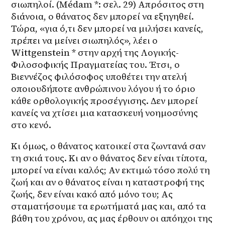
σιωπηλοί. (Médam *: σελ. 29) Απρόσιτος στη 
διάνοια, ο θάνατος δεν μπορεί να εξηγηθεί. 
Τώρα, «για ό,τι δεν μπορεί να μιλήσει κανείς, 
πρέπει να μείνει σιωπηλός», λέει ο 
Wittgenstein * στην αρχή της Λογικής-
Φιλοσοφικής Πραγματείας του. Έτσι, ο 
Βιεννέζος φιλόσοφος υποθέτει την ατελή 
οποιουδήποτε ανθρώπινου λόγου ή το όριο 
κάθε ορθολογικής προσέγγισης. Δεν μπορεί 
κανείς να χτίσει μια κατασκευή νοημοσύνης 
στο κενό.
Κι όμως, ο θάνατος κατοικεί στα ζωντανά σαν 
τη σκιά τους. Κι αν ο θάνατος δεν είναι τίποτα, 
μπορεί να είναι καλός; Αν εκτιμώ τόσο πολύ τη 
ζωή και αν ο θάνατος είναι η καταστροφή της 
ζωής, δεν είναι κακό από μόνο του; Ας 
σταματήσουμε τα ερωτήματά μας και, από τα 
βάθη του χρόνου, ας μας έρθουν οι απόηχοι της 