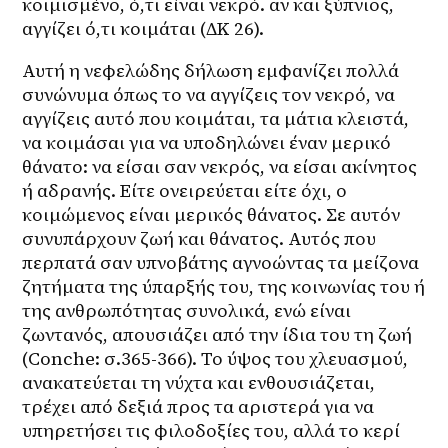
κοιμισμένο, ό,τι είναι νεκρό. αν και ξύπνιος, 
αγγίζει ό,τι κοιμάται (ΔΚ 26).
Αυτή η νεφελώδης δήλωση εμφανίζει πολλά 
συνώνυμα όπως το να αγγίζεις τον νεκρό, να 
αγγίζεις αυτό που κοιμάται, τα μάτια κλειστά, 
να κοιμάσαι για να υποδηλώνει έναν μερικό 
θάνατο: να είσαι σαν νεκρός, να είσαι ακίνητος 
ή αδρανής. Είτε ονειρεύεται είτε όχι, ο 
κοιμώμενος είναι μερικός θάνατος. Σε αυτόν 
συνυπάρχουν ζωή και θάνατος. Αυτός που 
περπατά σαν υπνοβάτης αγνοώντας τα μείζονα 
ζητήματα της ύπαρξής του, της κοινωνίας του ή 
της ανθρωπότητας συνολικά, ενώ είναι 
ζωντανός, απουσιάζει από την ίδια του τη ζωή 
(Conche: σ.365-366). Το ύψος του χλευασμού, 
ανακατεύεται τη νύχτα και ενθουσιάζεται, 
τρέχει από δεξιά προς τα αριστερά για να 
υπηρετήσει τις φιλοδοξίες του, αλλά το κερί 