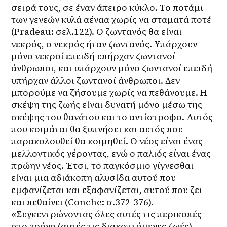
σειρά τους, σε έναν άπειρο κύκλο. Το ποτάμι 
των γενεών κυλά αέναα χωρίς να σταματά ποτέ 
(Pradeau: σελ.122). Ο ζωντανός θα είναι 
νεκρός, ο νεκρός ήταν ζωντανός. Υπάρχουν 
μόνο νεκροί επειδή υπήρχαν ζωντανοί 
άνθρωποι, και υπάρχουν μόνο ζωντανοί επειδή 
υπήρχαν άλλοι ζωντανοί άνθρωποι. Δεν 
μπορούμε να ζήσουμε χωρίς να πεθάνουμε. Η 
σκέψη της ζωής είναι δυνατή μόνο μέσω της 
σκέψης του θανάτου και το αντίστροφο. Αυτός 
που κοιμάται θα ξυπνήσει και αυτός που 
παρακολουθεί θα κοιμηθεί. Ο νέος είναι ένας 
μελλοντικός γέροντας, ενώ ο παλιός είναι ένας 
πρώην νέος. Έτσι, το παγκόσμιο γίγνεσθαι 
είναι μια αδιάκοπη αλυσίδα αυτού που 
εμφανίζεται και εξαφανίζεται, αυτού που ζει 
και πεθαίνει (Conche: σ.372-376). 
«Συγκεντρώνοντας όλες αυτές τις περικοπές 
στο χρόνο (αυτές τις διακοπτόμενες ζωές), 