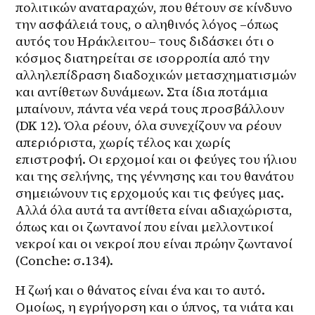
πολιτικών αναταραχών, που θέτουν σε κίνδυνο 
την ασφάλειά τους, ο αληθινός λόγος –όπως 
αυτός του Ηράκλειτου– τους διδάσκει ότι ο 
κόσμος διατηρείται σε ισορροπία από την 
αλληλεπίδραση διαδοχικών μετασχηματισμών 
και αντίθετων δυνάμεων. Στα ίδια ποτάμια 
μπαίνουν, πάντα νέα νερά τους προσβάλλουν 
(DK 12). Όλα ρέουν, όλα συνεχίζουν να ρέουν 
απεριόριστα, χωρίς τέλος και χωρίς 
επιστροφή. Οι ερχομοί και οι φεύγες του ήλιου 
και της σελήνης, της γέννησης και του θανάτου 
σημειώνουν τις ερχομούς και τις φεύγες μας. 
Αλλά όλα αυτά τα αντίθετα είναι αδιαχώριστα, 
όπως και οι ζωντανοί που είναι μελλοντικοί 
νεκροί και οι νεκροί που είναι πρώην ζωντανοί 
(Conche: σ.134).
Η ζωή και ο θάνατος είναι ένα και το αυτό. 
Ομοίως, η εγρήγορση και ο ύπνος, τα νιάτα και 