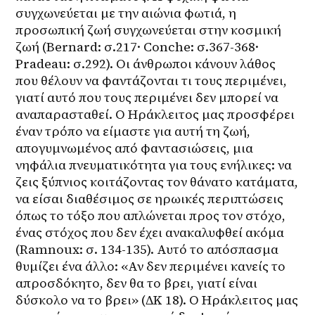
συγχωνεύεται με την αιώνια φωτιά, η 
προσωπική ζωή συγχωνεύεται στην κοσμική 
ζωή (Bernard: σ.217· Conche: σ.367-368· 
Pradeau: σ.292). Οι άνθρωποι κάνουν λάθος 
που θέλουν να φαντάζονται τι τους περιμένει, 
γιατί αυτό που τους περιμένει δεν μπορεί να 
αναπαρασταθεί. Ο Ηράκλειτος μας προσφέρει 
έναν τρόπο να είμαστε για αυτή τη ζωή, 
απογυμνωμένος από φαντασιώσεις, μια 
νηφάλια πνευματικότητα για τους ενήλικες: να 
ζεις ξύπνιος κοιτάζοντας τον θάνατο κατάματα, 
να είσαι διαθέσιμος σε ηρωικές περιπτώσεις 
όπως το τόξο που απλώνεται προς τον στόχο, 
ένας στόχος που δεν έχει ανακαλυφθεί ακόμα 
(Ramnoux: σ. 134-135). Αυτό το απόσπασμα 
θυμίζει ένα άλλο: «Αν δεν περιμένει κανείς το 
απροσδόκητο, δεν θα το βρει, γιατί είναι 
δύσκολο να το βρει» (ΔΚ 18). Ο Ηράκλειτος μας 