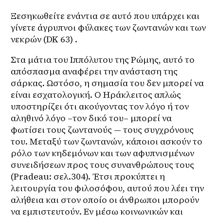
Ξεσηκωθείτε ενάντια σε αυτό που υπάρχει και 
γίνετε άγρυπνοι φύλακες των ζωντανών και των 
νεκρών (DK 63) .
Στα μάτια του Ιππόλυτου της Ρώμης, αυτό το 
απόσπασμα αναφέρει την ανάσταση της 
σάρκας. Ωστόσο, η σημασία του δεν μπορεί να 
είναι εσχατολογική. Ο Ηράκλειτος απλώς 
υποστηρίζει ότι ακούγοντας τον λόγο ή τον 
αληθινό λόγο –τον δικό του– μπορεί να 
φωτίσει τους ζωντανούς — τους συγχρόνους 
του. Μεταξύ των ζωντανών, κάποιοι ασκούν το 
ρόλο των κηδεμόνων και των αφυπνισμένων 
συνειδήσεων προς τους συνανθρώπους τους 
(Pradeau: σελ.304). Έτσι προκύπτει η 
λειτουργία του φιλοσόφου, αυτού που λέει την 
αλήθεια και στον οποίο οι άνθρωποι μπορούν 
να εμπιστευτούν. Εν μέσω κοινωνικών και 