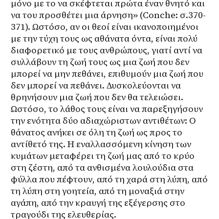
μόνο με το να σκέφτεται πρώτα έναν θνητό και 
να του προσθέτει μια άρνηση» (Conche: σ.370-
371). Ωστόσο, αν οι θεοί είναι ικανοποιημένοι 
με την τύχη τους ως αθάνατα όντα, είναι πολύ 
διαφορετικό με τους ανθρώπους, γιατί αντί να 
συλλάβουν τη ζωή τους ως μια ζωή που δεν 
μπορεί να μην πεθάνει, επιθυμούν μια ζωή που 
δεν μπορεί να πεθάνει. Δυσκολεύονται να 
θρηνήσουν μια ζωή που δεν θα τελειώσει. 
Ωστόσο, το λάθος τους είναι να παρεξηγήσουν 
την ενότητα δύο αδιαχώριστων αντιθέτων: Ο 
θάνατος ανήκει σε όλη τη ζωή ως προς το 
αντίθετό της. Η εναλλασσόμενη κίνηση των 
κυμάτων μεταφέρει τη ζωή μας από το κρύο 
στη ζέστη, από τα ανθισμένα λουλούδια στα 
φύλλα που πέφτουν, από τη χαρά στη λύπη, από 
τη λύπη στη γοητεία, από τη μοναξιά στην 
αγάπη, από την κραυγή της εξέγερσης στο 
τραγούδι της ελευθερίας.