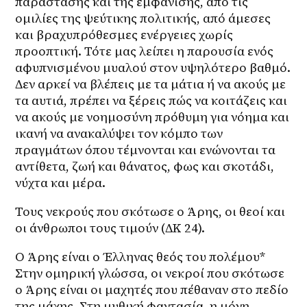
παράστασης και της εμφάνισης, από τις 
ομιλίες της ψεύτικης πολιτικής, από άμεσες 
και βραχυπρόθεσμες ενέργειες χωρίς 
προοπτική. Τότε μας λείπει η παρουσία ενός 
αφυπνισμένου μυαλού στον υψηλότερο βαθμό. 
Δεν αρκεί να βλέπεις με τα μάτια ή να ακούς με 
τα αυτιά, πρέπει να ξέρεις πώς να κοιτάζεις και 
να ακούς με νοημοσύνη πρόθυμη για νόημα και 
ικανή να ανακαλύψει τον κόμπο των 
πραγμάτων όπου τέμνονται και ενώνονται τα 
αντίθετα, ζωή και θάνατος, φως και σκοτάδι, 
νύχτα και μέρα.
Τους νεκρούς που σκότωσε ο Άρης, οι θεοί και 
οι άνθρωποι τους τιμούν (ΔΚ 24).
Ο Άρης είναι ο Έλληνας θεός του πολέμου* 
Στην ομηρική γλώσσα, οι νεκροί που σκότωσε 
ο Άρης είναι οι μαχητές που πέθαναν στο πεδίο 
της μάχης. Στη μυθική φαντασία, η μόνη 