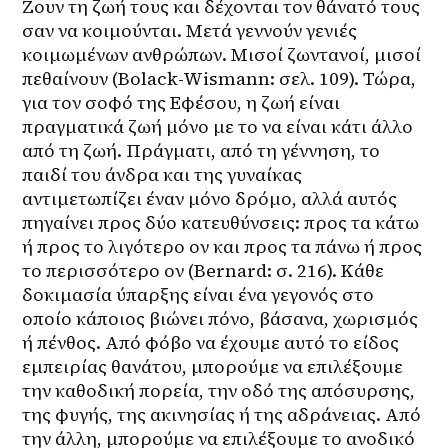
Ζουν τη ζωή τους και δέχονται τον θάνατό τους 
σαν να κοιμούνται. Μετά γεννούν γενιές 
κοιμωμένων ανθρώπων. Μισοί ζωντανοί, μισοί 
πεθαίνουν (Bolack-Wismann: σελ. 109). Τώρα, 
για τον σοφό της Εφέσου, η ζωή είναι 
πραγματικά ζωή μόνο με το να είναι κάτι άλλο 
από τη ζωή. Πράγματι, από τη γέννηση, το 
παιδί του άνδρα και της γυναίκας 
αντιμετωπίζει έναν μόνο δρόμο, αλλά αυτός 
πηγαίνει προς δύο κατευθύνσεις: προς τα κάτω 
ή προς το λιγότερο ον και προς τα πάνω ή προς 
το περισσότερο ον (Bernard: σ. 216). Κάθε 
δοκιμασία ύπαρξης είναι ένα γεγονός στο 
οποίο κάποιος βιώνει πόνο, βάσανα, χωρισμός 
ή πένθος. Από φόβο να έχουμε αυτό το είδος 
εμπειρίας θανάτου, μπορούμε να επιλέξουμε 
την καθοδική πορεία, την οδό της απόσυρσης, 
της φυγής, της ακινησίας ή της αδράνειας. Από 
την άλλη, μπορούμε να επιλέξουμε το ανοδικό 