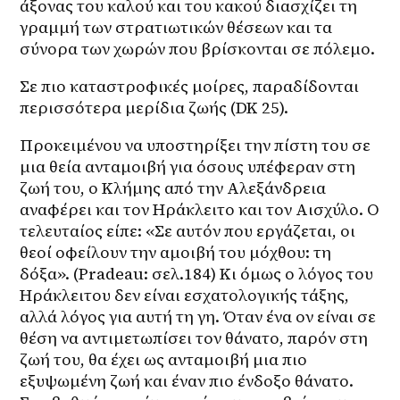
άξονας του καλού και του κακού διασχίζει τη 
γραμμή των στρατιωτικών θέσεων και τα 
σύνορα των χωρών που βρίσκονται σε πόλεμο.
Σε πιο καταστροφικές μοίρες, παραδίδονται 
περισσότερα μερίδια ζωής (DK 25).
Προκειμένου να υποστηρίξει την πίστη του σε 
μια θεία ανταμοιβή για όσους υπέφεραν στη 
ζωή του, ο Κλήμης από την Αλεξάνδρεια 
αναφέρει και τον Ηράκλειτο και τον Αισχύλο. Ο 
τελευταίος είπε: «Σε αυτόν που εργάζεται, οι 
θεοί οφείλουν την αμοιβή του μόχθου: τη 
δόξα». (Pradeau: σελ.184) Κι όμως ο λόγος του 
Ηράκλειτου δεν είναι εσχατολογικής τάξης, 
αλλά λόγος για αυτή τη γη. Όταν ένα ον είναι σε 
θέση να αντιμετωπίσει τον θάνατο, παρόν στη 
ζωή του, θα έχει ως ανταμοιβή μια πιο 
εξυψωμένη ζωή και έναν πιο ένδοξο θάνατο. 