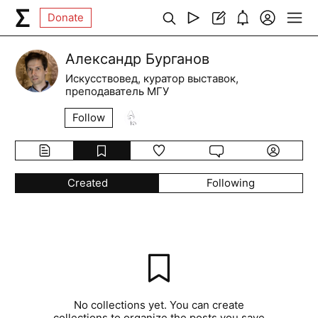
Donate
Александр Бурганов
Искусствовед, куратор выставок,
преподаватель МГУ
Follow
Created
Following
No collections yet. You can create
collections to organize the posts you save