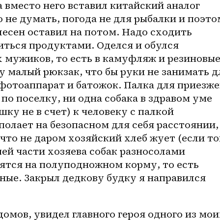
а вместо него вставил китайский аналог 
 не думать, погода не для рыбалки и поэто
есен оставил на потом. Надо сходить 
иться продуктами. Оделся и обулся 
 мужиков, то есть в камуфляж и резиновые
у малый рюкзак, что бы руки не занимать дл
фотоаппарат и батожок. Палка для приезжег
по поселку, ни одна собака в здравом уме 
ку не в счет) к человеку с палкой 
полает на безопасном для себя расстоянии, 
что не даром хозяйский хлеб жует (если ток
ей части хозяева собак разносолами 
ятся на полуподножном корму, то есть 
ные. Закрыл дедкову будку я направился 
омов, увидел главного героя одного из мои