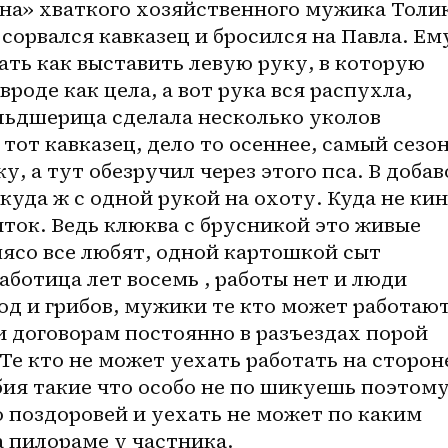
на» хваткого хозяйственного мужика Толик
 сорвался кавказец и бросился на Павла. Ему
ать как выставить левую руку, в которую 
вроде как цела, а вот рука вся распухла, 
ьдшерица сделала несколько уколов 
 тот кавказец, дело то осеннее, самый сезон
, а тут обезручил через этого пса. В добаво
куда ж с одной рукой на охоту. Куда не кин
ток. Ведь клюква с брусникой это живые 
мясо все любят, одной картошкой сыт 
аботица лет восемь , работы нет и люди 
од и грибов, мужики те кто может работают
 договорам постоянно в разъездах порой 
Те кто не может уехать работать на стороне
бия такие что особо не по шикуешь поэтому
 поздоровей и уехать не может по каким 
 пилораме у частника. 