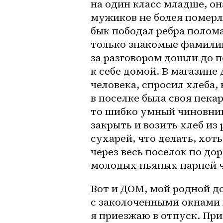
на один класс младше, он
мужиков не болея померли
бык пободал ребра полома
только знакомые фамилии 
за разговором дошли до по
к себе домой. В магазине 
человека, спросил хлеба, 
в поселке была своя пека
то шибко умный чиновник
закрыть и возить хлеб из
сухарей, что делать, хоть
через весь поселок по дор
молодых пьяных парней ч
Вот и ДОМ, мой родной до
с заколоченными окнами и
я приезжаю в отпуск. Прис