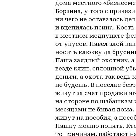
дома местного «бизнесме
Борзина, у того с привязи
ни чего не оставалось дел
и вцепилась псина. Кость 
в местном медпункте фел
от укусов. Павел злой как
носить клюкву да бруснику
Паша заядлый охотник, а 
везде клин, сплошной убы
деньги, а охота так ведь 
не будешь. В поселке безр
живут за счет продажи яг
на стороне по шабашкам и
месяцами не бывая дома. 
живут на пособия, а посо
Пашку можно понять. Кто
то причинам, работают на