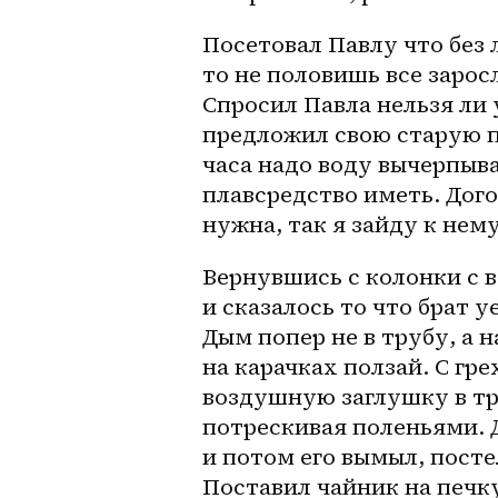
Посетовал Павлу что без л
то не половишь все заросл
Спросил Павла нельзя ли у
предложил свою старую пл
часа надо воду вычерпыват
плавсредство иметь. Дого
нужна, так я зайду к нем
Вернувшись с колонки с во
и сказалось то что брат у
Дым попер не в трубу, а н
на карачках ползай. С гр
воздушную заглушку в тру
потрескивая поленьями. Д
и потом его вымыл, посте
Поставил чайник на печку