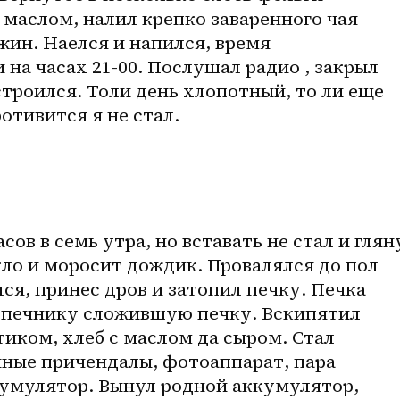
 маслом, налил крепко заваренного чая 
жин. Наелся и напился, время 
 на часах 21-00. Послушал радио , закрыл 
строился. Толи день хлопотный, то ли еще 
ротивится я не стал.
ов в семь утра, но вставать не стал и гляну
кло и моросит дождик. Провалялся до пол 
ся, принес дров и затопил печку. Печка 
о печнику сложившую печку. Вскипятил 
тиком, хлеб с маслом да сыром. Стал 
ные причендалы, фотоаппарат, пара 
кумулятор. Вынул родной аккумулятор, 