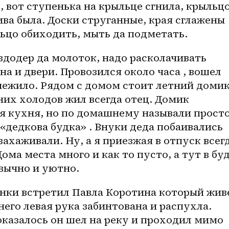
, вот ступенька на крыльце сгнила, крыльцо
ва была. Доски струганные, края сглажены 
ьцо обиходить, мыть да подметать. 
додер да молоток, надо расколачивать 
а и двери. Провозился около часа , вошел 
нежило. Рядом с домом стоит летний домик
них холодов жил всегда отец. Домик 
я кухня, но по домашнему называли просто
 «дедкова будка» . Внуки деда побаивались 
захаживали. Ну, а я приезжая в отпуск всегд
Дома места много и как то пусто, а тут в буд
вычно и уютно. 
онки встретил Павла Коротина который живе
него левая рука забинтована и распухла. 
 оказалось он шел на реку и проходил мимо 