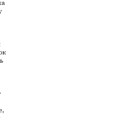
а 
 
 
к 
ь 
 
, 
 