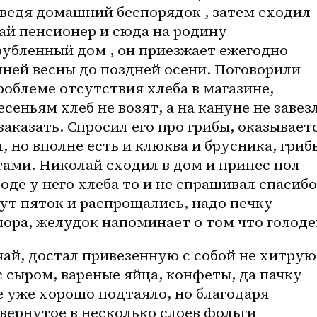
ведя домашний беспорядок , затем сходил 
й пенсионер и сюда на родину 
убленный дом , он приезжает ежегодно 
нней весны до поздней осени. Поговорили 
роблеме отсутствия хлеба в магазине, 
сеньям хлеб не возят, а на кануне не завезл
аказать. Спросил его про грибы, оказываетс
л, но вполне есть и клюква и брусника, грибы
ами. Николай сходил в дом и принес пол 
роде у него хлеба то и не спрашивал спасибо 
т пяток и распрощались, надо печку 
чай, достал привезенную с собой не хитрую 
с сыром, вареные яйца, конфеты, да пачку 
 уже хорошо подтаяло, но благодаря 
вернутое в несколько слоев фольги 