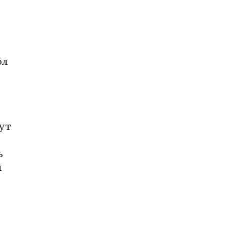
л 
ут 
 
 