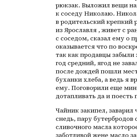
рюкзак. Выложил вещи на
к соседу Николаю. Никола
в родительский крепкий р
из Ярославля , живет с ра
с соседом, сказал ему о п
оказывается что по воскре
так как продавцы забыли з
год средний, ягод не зава
после дождей пошли мест
буханки хлеба, а ведь я в
ему. Поговорили еще мину
Чайник закипел, заварил 
снедь, пару бутербродов 
сливочного масла которое
заботливой жене масло за