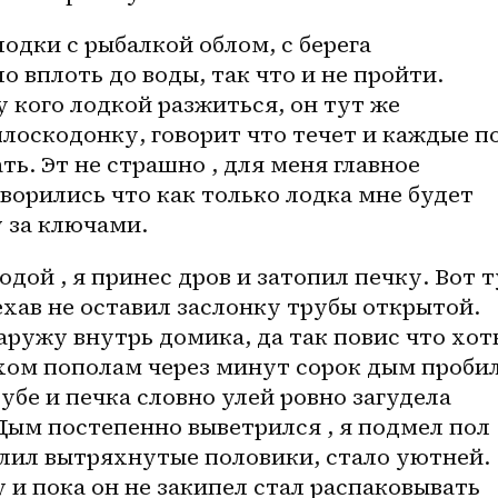
одки с рыбалкой облом, с берега 
о вплоть до воды, так что и не пройти. 
 кого лодкой разжиться, он тут же 
оскодонку, говорит что течет и каждые по
ь. Эт не страшно , для меня главное 
ворились что как только лодка мне будет 
у за ключами.
дой , я принес дров и затопил печку. Вот т
ехав не оставил заслонку трубы открытой. 
аружу внутрь домика, да так повис что хоть
ехом пополам через минут сорок дым пробил
бе и печка словно улей ровно загудела 
ым постепенно выветрился , я подмел пол 
лил вытряхнутые половики, стало уютней. 
 и пока он не закипел стал распаковывать 