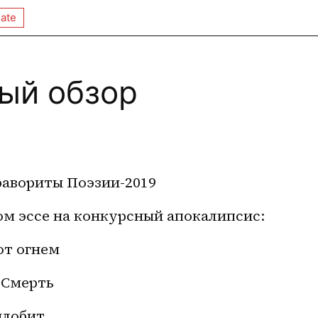
ate
ый обзор
авориты Поэзии-2019
ом эссе на конкурсный апокалипсис:
ют огнем
 Смерть
илобит 