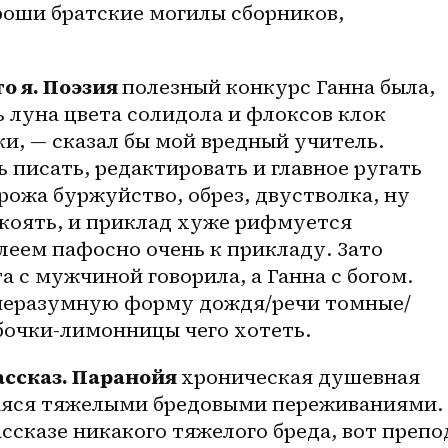
роши братские могилы сборников, 
о я. Поэзия 
полезный конкурс Ганна была, 
ь луна цвета солидола и флоксов клок 
и, — сказал бы мой вредный учитель. 
ь писать, редактировать и главное ругать 
рожа буржуйство, обрез, двустволка, ну 
коять, и приклад хуже рифмуется 
леем пафосно очень к прикладу. Зато 
 с мужчиной говорила, а Ганна с богом. 
неразумную форму дождя/речи томные/
бочки-лимонницы
 чего хотеть.
ассказ. Паранойя 
хроническая душевная 
аяся тяжелыми бредовыми переживаниями. 
ссказе никакого тяжелого бреда, вот препод