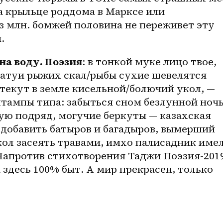
а крыльце роддома в Марксе или 
з млн. бомжей половина не переживет эту 
.
на воду. Поэзия
: в тонкой муке лицо твое, 
атуи рыжих скал/рыбы сухие шевелятся 
текут в земле кисельной/болючий укол, — 
штампы типа: забыться сном безлунной ночь
ую подряд, могучие беркуты — казахская 
добавить батыров и багадыров, вымерший 
ол засеять травами, имхо палисадник имел
Напротив стихотворения Таджи Поэзия-2019
 здесь 100% быт. А мир прекрасен, только 