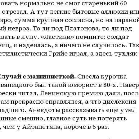
овать нормально не смог старенький 60 
 отрезал. А тут легкие бытовые аллюзии или
евро, сумма крупная согласна, но на парано
й невроз. То ли под Платонова, то ли под 
ывать в лупу. «Ластики» помните: солдат 
иц, я надеялась, а ничего не случилось. Так
стилистически Грийе играл, а здесь тухляк 
Случай с машинисткой. 
Снесла курочка 
Жванецкого был такой юморист в 80-х. Навер
ески читал, Ленинскую премию дали, после
ам прекрасно справлялся, а что дислексия 
ладшего
. Анекдоты рассказывать еще умел 
шные смешно, главное суть не потерять 
 чем у Айрапетяна, короче в 6 раз.