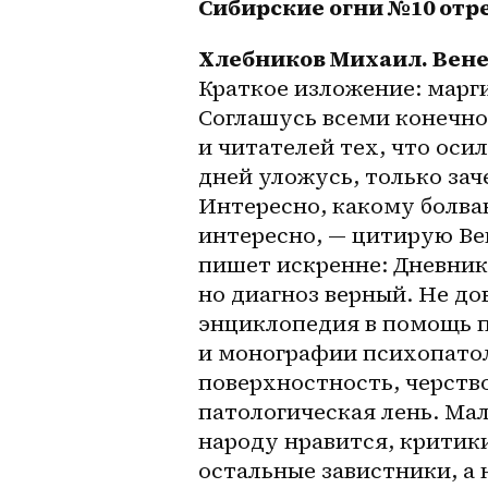
Сибирские огни №10 отре
Краткое изложение: марги
Соглашусь всеми конечно
и читателей тех, что осил
дней уложусь, только зач
Интересно, какому болва
интересно, — цитирую Вен
пишет искренне: Дневник 
но диагноз верный. Не до
энциклопедия в помощь п
и монографии психопато
поверхностность, черство
патологическая лень. Мало
народу нравится, критики
остальные завистники, а 