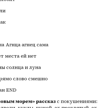
ли 
дак
на Агнца агнец сама
т места ей нет
ны солнца и луна 
 прямо слово смешно 
ран END
зовым морем» рассказ
 с покушениями: 
дведи, куклы, чужой, ах проклятый, ах 