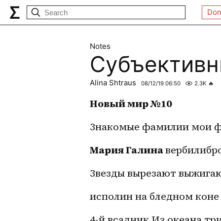
Don
Notes
Субъективн
Alina Shtraus
08/12/19 06:50
2.3K
🔥
Новый мир №10
Знакомые фамилии мои ф
Мария Галина 
вербилибр
Звезды вырезают выжига
исполин на бледном коне
4-й всадник Из океана тр