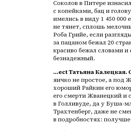
Соколов в Питере изнасил
с копейками, бац и голову
имелись в виду 1 450 000 
не тянет, сплошь мелочны
Роба Грийе, если разгляд
за пацаном бежал 20 стран
красиво бежал словами и 
безнадежный. 
…ect Татьяна Калецкая. 
яичко не простое, а под 
хороший Райкин его юмор
его смерти Жванецкий и с
в Голливуде, да у 
Буша-м
Трахтенберг, даже не сме
в подробностях: получше,