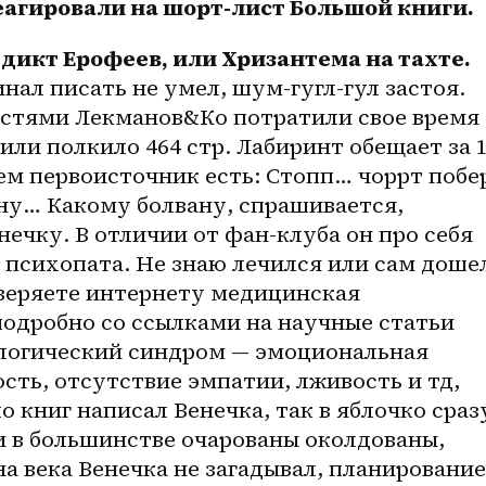
агировали на 
шорт-лист
 Большой книги. 
Хлебников Михаил. Венедикт Ерофеев, или Хризантема на тахте. 
нал писать не умел, шум-гугл-гул застоя. 
стями Лекманов&Ко потратили свое время 
или полкило 464 стр. Лабиринт обещает за 1
ем первоисточник есть: Стопп… чоррт побер
ну… Какому болвану, спрашивается, 
ечку. В отличии от 
фан-клуба
 он про себя 
психопата. Не знаю лечился или сам дошел
веряете интернету медицинская 
одробно со ссылками на научные статьи 
логический синдром — эмоциональная 
сть, отсутствие эмпатии, лживость и тд, 
 книг написал Венечка, так в яблочко сразу
 в большинстве очарованы околдованы, 
на века Венечка не загадывал, планирование 