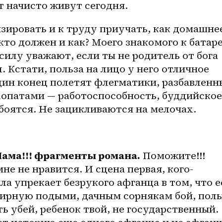
т начисто живут сегодня.
ировать и к труду приучать, как домашнее
кто должен и как? Моего знакомого к батаре
илу уважают, если ты не родитель от бога 
. Кстати, польза на лицо у него отличное 
дин конец полетят флегматики, разбавленны
патами — работоспособность, буддийское 
боятся. Не зацикливаются на мелочах.
Мама!!! фрагменты романа.
 Поможите!!! 
не не нравится. И сцена первая, кого-
а упрекает безрукого афганца в том, что ее
жирную подыми, дачным сорнякам бой, полы
ть убей, ребенок твой, не государственный. 