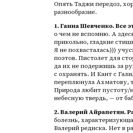
Опять Таджи передоз, хо
разнообразие.
1. Ганна Шевченко. Все эт
о чем не вспомню. А здес
прикольно, гладкие стишк
Я не похвасталась))) учус
поэтов. Пистолет для сто
да их не подержишь за ру
с охранять. И Кант с Гали
переплюнула Ахматову, та
Природа любит пустоту/
небесную твердь, — от 
ба
2. Валерий Айрапетян. Р
болезнь, характеризующ
Валерий редиска. Нет в ра