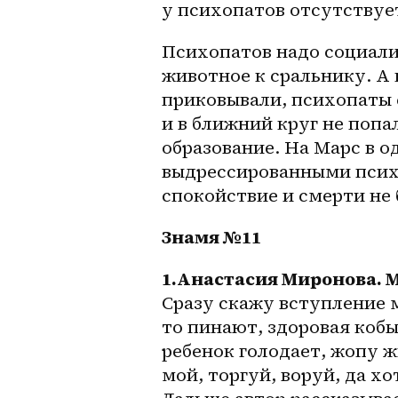
у психопатов отсутствуе
Психопатов надо социализ
животное к сральнику. А 
приковывали, психопаты с
и в ближний круг не попал
образование. На Марс в о
выдрессированными психо
спокойствие и смерти не 
Знамя №11
1.Анастасия Миронова. 
Сразу скажу вступление м
то пинают, здоровая кобыл
ребенок голодает, жопу 
мой, торгуй, воруй, да хо