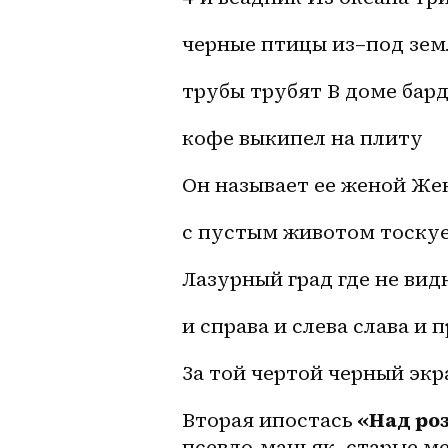
черные птицы 
из–под
 зем
трубы трубят В доме бар
кофе выкипел на плиту
Он называет ее женой Же
с пустым животом тоскуе
Лазурный град где не вид
и справа и слева слава и
За той чертой черный эк
Вторая ипостась
 «Над ро
псевдо-маньяк, старые ме