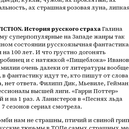
льность, ах страшная розовая луна, липкая
ICTION. История русского страха 
Галина 
му суперпопулярные на Западе жанры так 
очном состоянии русскоязычная фантастика,
на 100 лет. И что грустно догонять 
аробинец и с натяжкой «Пищеблока» Иванова
амилии очень далеки от литературы вообще.
 в фантастику идут те, кто пишут от слова 
а, нет ответа. Филипп Дик, Мьевиле, Гейман,
ссионалы высшей лиги. «Гарри Поттер» 
и на 1 раз. А Ланистеров в «Песнях льда 
 7 сезонов сериал смотрела. 
мби нам не страшны, птичий и свиной грипп
 Русские тюрьмы в ТОПе самых страшных мес