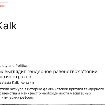
ate
Kalk
iety and Politics
ак выглядит гендерное равенство? Утопии
ротив страхов
astasia Kalk
5.5K
🔥
аткий экскурс в историю феминистской критики гендерного
равенства и манифест о необходимости масштабных
литических реформ