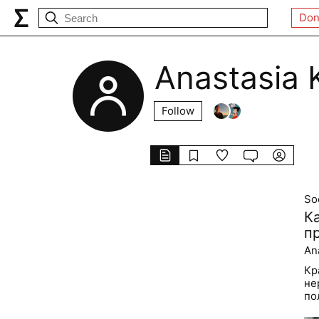
Don
Anastasia 
Follow
Soc
К
п
An
Кр
не
по