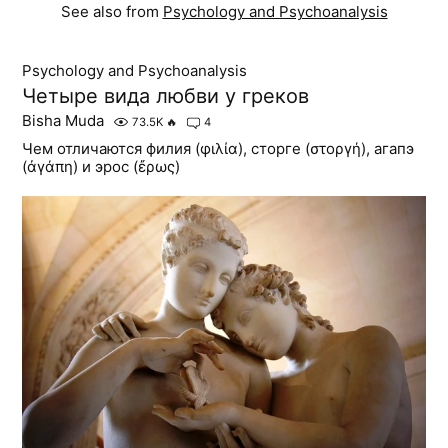
See also from
Psychology and Psychoanalysis
Psychology and Psychoanalysis
Четыре вида любви у греков
Bisha Muda
73.5K
🔥
4
Чем отличаются филия (φιλία), сторге (στοργή), агапэ
(ἀγάπη) и эрос (ἔρως)