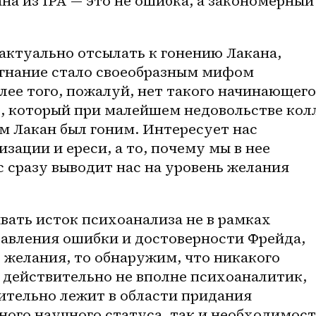
на из IPA — это не ошибка, а закономерный 
 актуально отсылать к гонению Лакана, 
згнание стало своеобразным мифом 
лее того, пожалуй, нет такого начинающего 
, который при малейшем недовольстве колл
ам Лакан был гоним. Интересует нас 
ации и ереси, а то, почему мы в нее 
 сразу выводит нас на уровень желания 
ать исток психоанализа не в рамках 
авления ошибки и достоверности Фрейда, 
 желания, то обнаружим, что никакого 
 действительно не вполне психоаналитик, 
ительно лежит в области придания 
ого научного статуса, так и необходимост