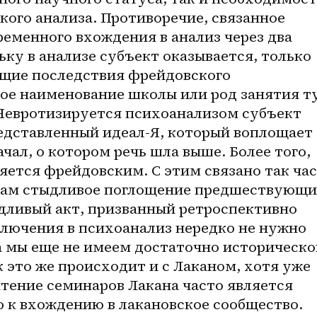
ого анализа. Противоречие, связанное 
еменного вхождения в анализ через два 
ьку в анализе субъект оказывается, только 
щие последствия фрейдовского 
ое наименование школы или род занятия ту
 Невротизируется психоанализом субъект 
едставленный идеал-Я, который воплощает 
ачал, о котором речь шла выше. Более того, 
ляется фрейдовским. С этим связано так час
ам стыдливое поглощение предшествующи
дливый акт, призванный ретроспективно 
ключения в психоанализ нередко не нужно 
а мы еще не имеем достаточно историческог
к это же происходит и с Лаканом, хотя уже 
чтение семинаров Лакана часто является 
к вхождению в лакановское сообщество. 