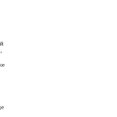
й 
 
е 
е 