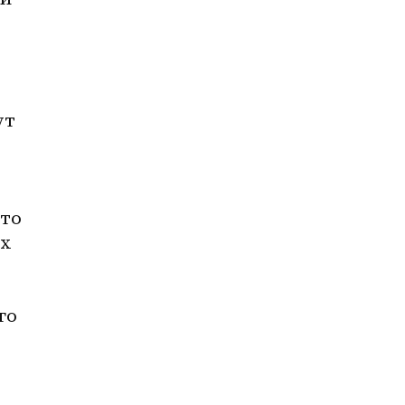
т 
то 
х 
о 