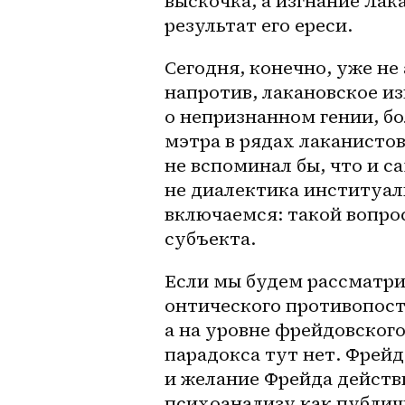
выскочка, а изгнание Лака
результат его ереси.
Сегодня, конечно, уже не
напротив, лакановское и
о непризнанном гении, бо
мэтра в рядах лаканистов
не вспоминал бы, что и с
не диалектика институализ
включаемся: такой вопрос
субъекта.
Если мы будем рассматрив
онтического противопост
а на уровне фрейдовского
парадокса тут нет. Фрейд
и желание Фрейда действ
психоанализу как публичн