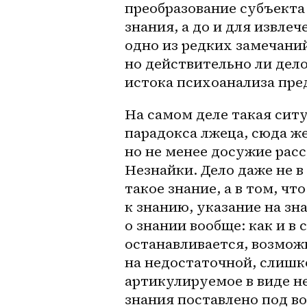
преобразование субъекта 
знания, а до и для извлеч
одно из редких замечаний
но действительно ли дело
истока психоанализа пр
На самом деле такая ситу
парадокса лжеца, сюда ж
но не менее досужие рас
Незнайки. Дело даже не в 
такое знание, а в том, ч
к знанию, указание на зна
о знании вообще: как и в 
останавливается, возможн
на недостаточной, слишк
артикулируемое в виде не
знания поставлено под во