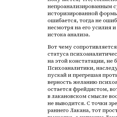
непроанализированным су
историзированной формы 
ошибается, тогда не ошиб
несмотря на его усилия и 
истока анализа.
Вот чему сопротивляется
статуса психоаналитичес
на этой констатации, не 
Психоаналитики, наследую
пускай и прегрешая проти
верность желанию психоа
остается фрейдистом, вот
в лакановском смысле во
не выводится. С точки з
раннего Лакана, тот прос