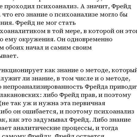
не проходил психоанализ. А значит, Фрейд 
 что его знание о психоанализе могло бы 
ния. Фрейд не мог стать 
аналитиком в той мере, в которой он этог
о ему окружения. Он одновременно 
м обоих начал и самим своим 
ывает.
ункционирует как знание о методе, который
лужит ли знание, в том числе и о методе, 
о непроанализированность Фрейда приводит
лакановских: либо Фрейд прав, и поэтому 
(не так уж и нужна эта первичная 
ибо он ошибается, и поэтому психоанализ 
ак, как это задумывал Фрейд. Либо знание 
ает аналитические процессы, и тогда 
о самому Фрейду, Фрейд остается 