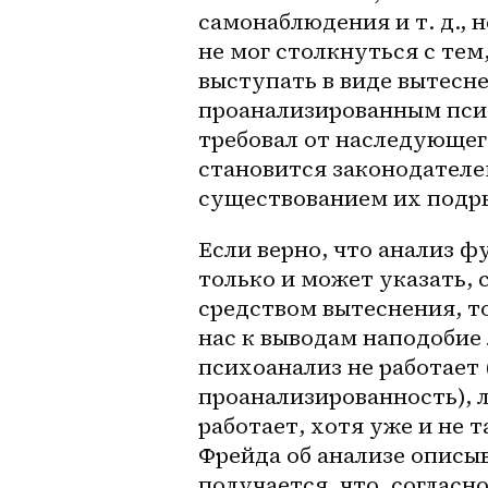
самонаблюдения и т. д., 
не мог столкнуться с тем,
выступать в виде вытесне
проанализированным психо
требовал от наследующег
становится законодателе
существованием их подр
Если верно, что анализ ф
только и может указать, с
средством вытеснения, т
нас к выводам наподобие 
психоанализ не работает 
проанализированность), л
работает, хотя уже и не т
Фрейда об анализе описыв
получается, что, согласн