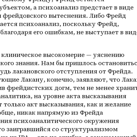
бъектом, а психоанализ предстает в виде 
фрейдовского вытеснения. Либо Фрейд 
ается психоанализ, поскольку Фрейд, 
благодаря его ошибкам, не выступает в виде
 клиническое высокомерие — уяснению 
кого знания. Нам бы пришлось остановитьс
будь лакановского отступления от Фрейда. 
щие Лакану, конечно, заявляют, что Лакан
в фрейдистских догм, тем не менее хранит
налитика, на уровне акта высказывания 
 только акт высказывания, как и желание 
обще, никак напрямую из Фрейда 
рения психоаналитического окружения 
то заигравшийся со структурализмом 