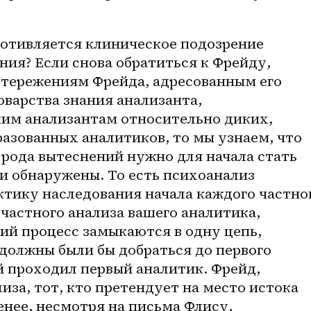
ротивляется клиническое подозрение 
ия? Если снова обратиться к Фрейду, 
остережениям Фрейда, адресованным его 
варства знания анализанта, 
им анализантам относительно диких, 
азованных аналитиков, то мы узнаем, что 
рода вытеснений нужно для начала стать 
и обнаружены. То есть психоанализ 
ктику наследования начала каждого частног
 частного анализа вашего аналитика, 
ий процесс замыкаются в одну цепь, 
должны были бы добраться до первого 
й проходил первый аналитик. Фрейд, 
за, тот, кто претендует на место истока 
енее, несмотря на письма Флису, 