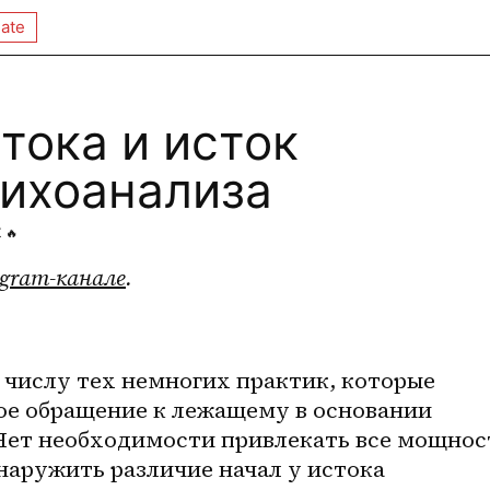
ate
тока и исток
сихоанализа
K
🔥
egram-канале
.
числу тех немногих практик, которые 
е обращение к лежащему в основании 
ет необходимости привлекать все мощност
аружить различие начал у истока 