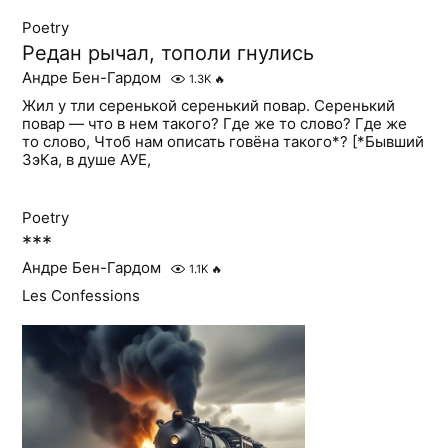
Poetry
Редан рычал, тополи гнулись
Андре Бен-Гардом
1.3K
🔥
Жил у тли серенькой серенький повар. Серенький
повар — что в нем такого? Где же то слово? Где же
то слово, Чтоб нам описать говёна такого*? [*Бывший
ЗэКа, в душе АУЕ,
Poetry
***
Андре Бен-Гардом
1.1K
🔥
Les Confessions