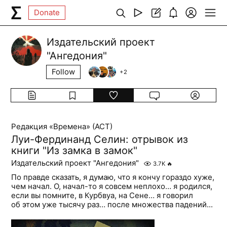
Donate
Издательский проект
"Ангедония"
Follow
+
2
Редакция «Времена» (АСТ)
Луи-Фердинанд Селин: отрывок из
книги "Из замка в замок"
Издательский проект "Ангедония"
3.7K
🔥
По правде сказать, я думаю, что я кончу гораздо хуже,
чем начал. О, начал-то я совсем неплохо… я родился,
если вы помните, в Курбвуа, на Сене… я говорил
об этом уже тысячу раз… после множества падений...