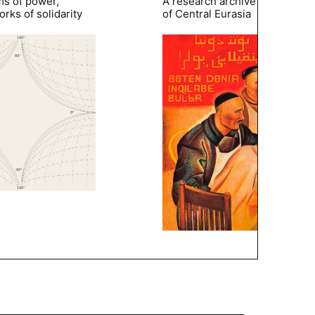
ms of power,
A research archive of the hist
rks of solidarity
of Central Eurasia