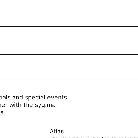
rials and special events
her with the syg.ma
rs
Atlas