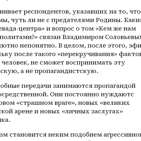
ивает респондентов, указавших на то, что 
ы, чуть ли не с предателями Родины. Каки
вада-центра» и вопрос о том «Кем же нам 
политами?» связан Владимиром Соловьевым
ютно непонятно. В целом, после этого, эфи
ьку после такого «перекручивания» фактов
человек, не сможет воспринимать эту 
скую, а не пропагандистскую. 
обные передачи занимаются пропагандой 
осредственной. Они постоянно нуждаютс 
овом «страшном враге», новых «великих 
кой арене и новых «личных заслугах» 
ка. 
зм становится неким подобием агрессивног