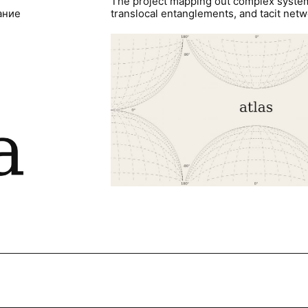
The project mapping out complex syste
ание
translocal entanglements, and tacit netwo