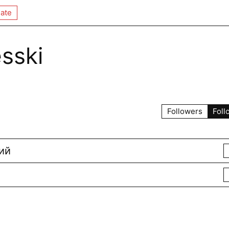
ate
sski
Followers
Foll
ий