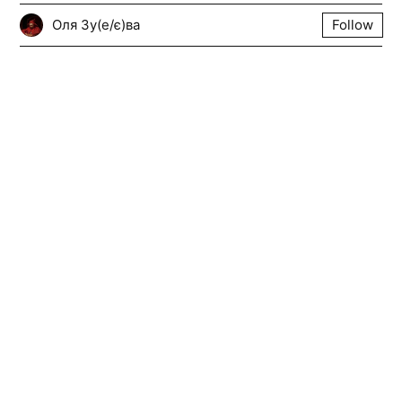
Оля Зу(е/є)ва
Follow