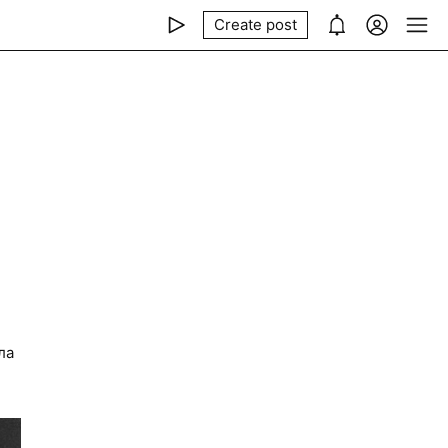
Create post
ла