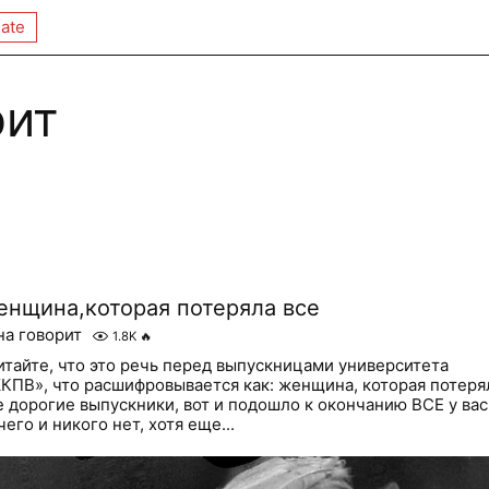
ate
рит
енщина,которая потеряла все
на говорит
1.8K
🔥
итайте, что это речь перед выпускницами университета
КПВ», что расшифровывается как: женщина, которая потеря
е дорогие выпускники, вот и подошло к окончанию ВСЕ у вас
чего и никого нет, хотя еще...