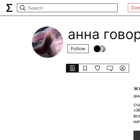
Don
анна гово
Follow
ж
ан
сч
«Ж
вс
ни