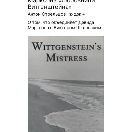
Марксона «Любовница
Витгенштейна»
Антон Стрельцов
2.5K
🔥
О том, что объединяет Дэвида
Марксона с Виктором Шкловским