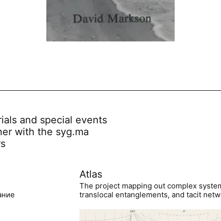
rials and special events
her with the syg.ma
rs
Atlas
The project mapping out complex syste
ание
translocal entanglements, and tacit netwo