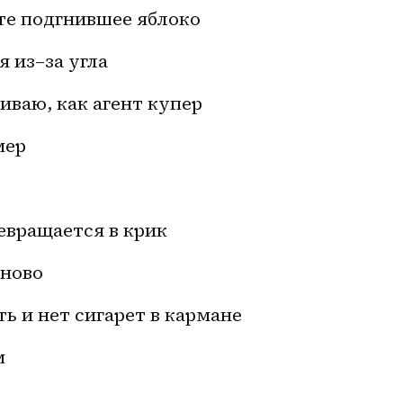
ьте подгнившее яблоко
я 
из–за
 угла
шиваю, как агент купер
мер
ревращается в крик
аново
ть и нет сигарет в кармане
м