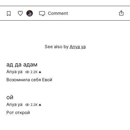
Comment
See also by
Anya ya
ад да адам
Anya ya
2.2K
🔥
Возомнила себя Евой
ой
Anya ya
2.2K
🔥
Рот открой