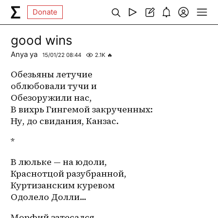
Donate
good wins
Anya ya
15/01/22 08:44
2.1K
🔥
Обезьяны летучие
облюбовали тучи и
Обезоружили нас,
В вихрь Гингемой закрученных:
Ну, до свидания, Канзас.
*
В люльке — на юдоли,
Краснотцой разубранной,
Куртизанским куревом
Одолело Долли…
Морфий затесался.