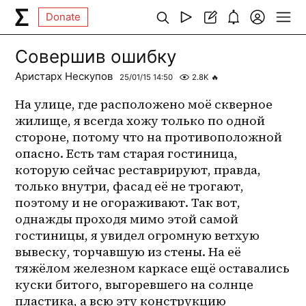
Donate
Совершив ошибку
Аристарх Нескупов
25/01/15 14:50
2.8K
🔥
На улице, где расположено моё скверное 
жилище, я всегда хожу только по одной 
стороне, потому что на противоположной 
опасно. Есть там старая гостиница, 
которую сейчас реставрируют, правда, 
только внутри, фасад её не трогают, 
поэтому и не огораживают. Так вот, 
однажды проходя мимо этой самой 
гостиницы, я увидел огромную ветхую 
вывеску, торчавшую из стены. На её 
тяжёлом железном каркасе ещё оставались 
куски битого, выгоревшего на солнце 
пластика, а всю эту конструкцию 