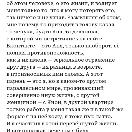
об этом человеке, о его жизни, и волнует 
меня только то, что я могу потерять его, 
так ничего и не узнав. Размышляя об этом, 
мне почему-то приходит в голову какая-
то чепуха, будто Яна, та девчонка, 
с которой мы встретились на сайте 
Вконтакте — это Аня, только наоборот, её 
полная противоположность, 
как и их имена — зеркальное отражение 
друг друга — их разница в возрасте, 
в произносимых ими словах. А этот 
парень — это я, но в 
каком-то
 другом 
параллельном мире, проживающий 
совершенно иную жизнь, с другой 
женщиной — с Яной, в другой квартире, 
только работа у меня такая же и в такой же 
форме я на неё хожу, я тоже пью латтэ. 
И я счастлив в этой перевёрнутой жизни. 
И вот однажды вечером я буду 