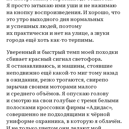
Я просто затыкаю ими уши и не нажимаю 
на кнопку воспроизведения. И хорошо, что 
это утро выходного дня нормальных 
и успешных людей, поэтому 
их практически и нет на улице, а звуки 
города ещё хоть как-то терпимы.
Уверенный и быстрый темп моей походки 
сбивает красный сигнал светофора. 
Я останавливаюсь, и машины, стоявшие 
неподвижно ещё 
какой-то
 миг тому назад 
в ожидании, резко трогаются, свирепо 
зарычав своими моторами малого 
и среднего объёмов. Я опускаю голову 
и смотрю на свои голубые с тремя белыми 
полосками кроссовки фирмы «Адидас», 
совершенно не подходящими к чёрной 
униформе охранника, в которую я облачён. 
И не только цветом они делают мой 