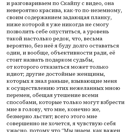
и разговариваем по Скайпу с видео, она 
невероятно красива, как-то 
по-неземному
, 
своим содержанием задающая планку, 
ниже которой я уже никогда не смогу 
позволить себе опуститься, а уровень 
такой настолько редок, что, весьма 
вероятно, без неё я буду долго оставаться 
один, и вообще, объективности ради, её 
стоит назвать подарком судьбы, 
от которого отказаться может только 
идиот; другие достойные женщины, 
которых я знал раньше, взывающие меня 
к осуществлению этих нежеланных мною 
перемен, обещая утешение всеми 
способами, которые только могут взбрести 
мне в голову, что мне, конечно же, 
безмерно льстит; всего этого мне 
совершенно не хочется, я чувствую себя 
ужасно, потому что “Мы знаем, как важен 