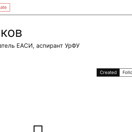
ate
ков
атель ЕАСИ, аспирант УрФУ
Created
Foll