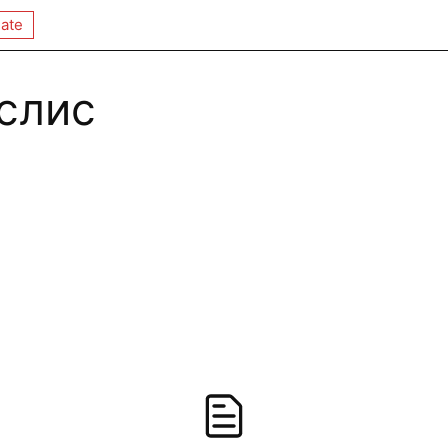
ate
слис