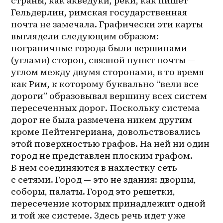
страны, как акведуки, реки, как пишет 
Гельдерлин, римская государственная 
почта не замечала. Графически эти карты 
выглядели следующим образом: 
пограничные города были вершинами 
(углами) сторон, связной пункт почты — 
углом между двумя сторонами, в то время 
как Рим, к которому буквально “вели все 
дороги” образовывал вершину всех систем 
пересеченных дорог. Поскольку система 
дорог не была размечена никем другим 
кроме Пейтенгериана, довольствовались 
этой поверхностью графов. На ней ни один 
город не представлен плоским графом. 
В нем соединяются в нахлестку сеть 
с сетями. Город — это не здания: дворцы, 
соборы, палаты. Город это решетки, 
пересечение которых принадлежит одной 
и той же системе. Здесь речь идет уже 