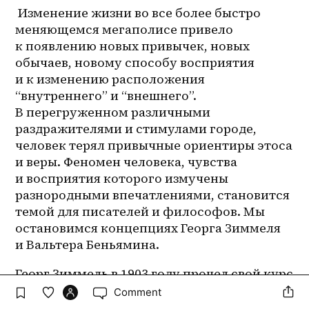
 Изменение жизни во все более быстро 
меняющемся мегаполисе привело 
к появлению новых привычек, новых 
обычаев, новому способу восприятия 
и к изменению расположения 
“внутреннего” и “внешнего”. 
В перегруженном различными 
раздражителями и стимулами городе, 
человек терял привычные ориентиры этоса 
и веры. Феномен человека, чувства 
и восприятия которого измучены 
разнородными впечатлениями, становится 
темой для писателей и философов. Мы 
остановимся концепциях Георга Зиммеля 
и Вальтера Беньямина. 
Георг Зиммель в 1903 году прочел свой курс 
лекций “Невротизация жизни в большом 
Comment
городе” . Он описывает наводнение 