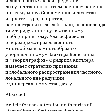
и локального. Сначала редукция 
до существенного, затем распространение 
по всему миру. Современное искусство 
и архитектура, напротив, 
распространяются глобально, не производя 
такой редукции к существенному 
и общепринятому. Уже рефлексия 
о переходе «от разрозненного 
многообразия к многообразию 
упорядоченному» Вальтера Беньямина 
и «Теория графов» Фридриха Киттлера 
намечает стратегию признания 
и глобального распространения частного, 
локального вне редукции 
к универсальному стандарту.
Absreact
Article focuses attention on theories of 
streamlining of city space during an 