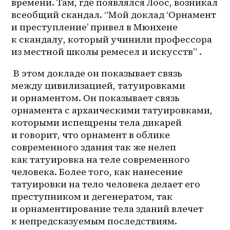
времени. Там, где появлялся Лоос, возникал 
всеобщий скандал. “Мой доклад ‘Орнамент 
и преступление’ привел в Мюнхене 
к скандалу, который учинили профессора 
из местной школы ремесел и искусств” .
 В этом докладе он показывает связь 
между цивилизацией, татуировками 
и орнаментом. Он показывает связь 
орнамента с архаическими татуировками, 
которыми испещрены тела дикарей 
и говорит, что орнамент в облике 
современного здания так же нелеп 
как татуировка на теле современного 
человека. Более того, как нанесение 
татуировки на тело человека делает его 
преступником и дегенератом, так 
и орнаментирование тела зданий влечет 
к непредсказуемым последствиям. 