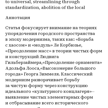
to universal, streamlining through 
standardization, abolition of the local
Аннотация 
Статья фокусирует внимание на теориях 
упорядочения городского пространства 
в эпоху модернизма, таких как: «Борьба 
с хаосом» и «модуль» Ле Корбюзье, 
«Преодоление масс» в теории чистых форм 
и конструкций Людвига 
Гильберзаймера,«Преодоление орнамента» 
Адольфа Лооса,«Высокомерие большого 
города» Георга Зиммеля. Классический 
модернизм разворачивает борьбу 
за чистую форму через конструкцию 
идеального «культурного концлагеря»--
выявление чистых элементарных форм 
и отбрасывание всего исторического 