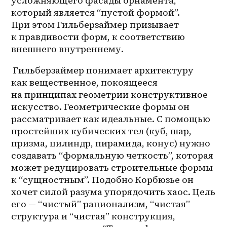
усложняющего фасады орнамента, 
который является “пустой формой”. 
При этом Гильберзаймер призывает 
к правдивости форм, к соответствию 
внешнего внутреннему.
 Гильберзаймер понимает архитектуру 
как вещественное, покоящееся 
на принципах геометрии конструктивное 
искусство. Геометрические формы он 
рассматривает как идеальные. С помощью 
простейших кубических тел (куб, шар, 
призма, цилиндр, пирамида, конус) нужно 
создавать “формальную четкость”, которая 
может редуцировать строительные формы 
к “сущностным”. Подобно Корбюзье он 
хочет силой разума упорядочить хаос. Цель 
его — “чистый” рационализм, “чистая” 
структура и “чистая” конструкция, 