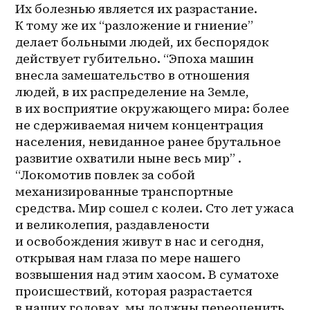
Их болезнью является их разрастание. 
К тому же их “разложение и гниение” 
делает больными людей, их беспорядок 
действует губительно. “Эпоха машин 
внесла замешательство в отношения 
людей, в их распределение на Земле, 
в их восприятие окружающего мира: более 
не сдерживаемая ничем концентрация 
населения, невиданное ранее брутальное 
развитие охватили ныне весь мир” . 
“Локомотив повлек за собой 
механизированные транспортные 
средства. Мир сошел с колеи. Сто лет ужаса 
и великолепия, раздавлености 
и освобождения живут в нас и сегодня, 
открывая нам глаза по мере нашего 
возвышения над этим хаосом. В суматохе 
происшествий, которая разрастается 
в наших головах, мы должны переоценить 