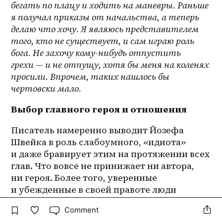
бегать по плацу и ходить на маневры. Раньше 
я получал приказы от начальства, а теперь 
делаю что хочу. Я являюсь представителем 
того, кто не существует, и сам играю роль 
бога. Не захочу кому-нибудь отпустить 
грехи — и не отпущу, хотя бы меня на коленях 
просили. Впрочем, таких нашлось бы 
чертовски мало.
Выбор главного героя и отношения
Писатель намеренно выводит Йозефа 
Швейка в роль слабоумного, «идиота» 
и даже бравирует этим на протяжении всех 
глав. Что вовсе не принижает ни автора, 
ни героя. Более того, уверенные 
и убежденные в своей правоте люди 
обосновано пользуются таким приемом 
Comment
условной провокации. Это литературный 