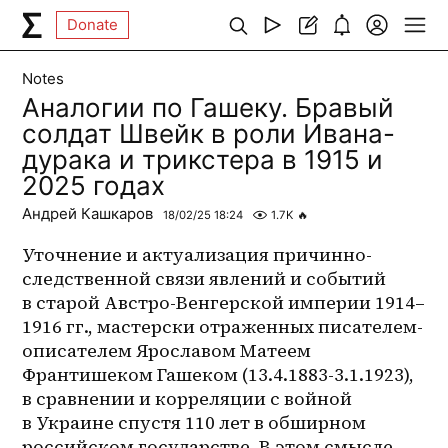
Donate
Notes
Аналогии по Гашеку. Бравый
солдат Швейк в роли Ивана-
дурака и трикстера в 1915 и
2025 годах
Андрей Кашкаров
18/02/25 18:24
1.7K
🔥
Уточнение и актуализация причинно-
следственной связи явлений и событий 
в старой Австро-Венгерской империи 1914–
1916 гг., мастерски отраженных писателем-
описателем Ярославом Матеем 
Франтишеком Гашеком (13.4.1883-3.1.1923), 
в сравнении и корреляции с войной 
в Украине спустя 110 лет в обширном 
российском государстве. В этом смысле 