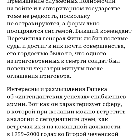
Превышение служебных полномочий 
на войне и в авторитарном государстве 
тоже не редкость, поскольку 
не остракируются, а формально 
поощряются системой. Бывший комендант 
Перемышля генерал Финк любил полевые 
суды и достиг в них почти совершенства, 
его гордостью было то, что одного 
из приговоренных к смерти солдат был 
повешен через три минуты после 
оглашения приговора.
Интересны и размышления Гашека 
об «интендантских успехах» снабженцев 
армии. Вот как он характеризует сферу, 
в которой при желании можно встретить 
аналогии с сегодняшним днем, как 
встречал их я на командной должности 
в 1999–2000 годах во Второй чеченской 