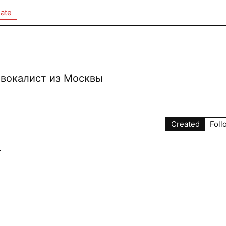
ate
 вокалист из Москвы
Created
Foll