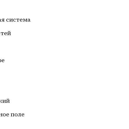
ая система
стей
ре
кий
ное поле 