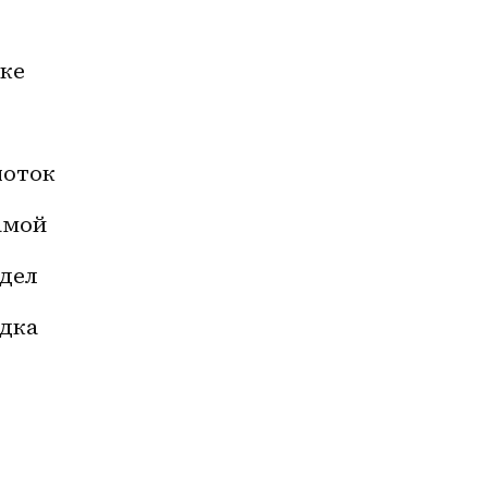
ке
поток
амой 
идел
удка