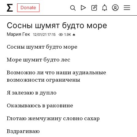
Donate
Сосны шумят будто море
Мария Гек
12/01/21 17:15
1.9K
🔥
Сосны шумят будто море
Море шумит будто лес
Возможно ли что наши аудиальные 
возможности ограничены
Я залезаю в дупло
Оказываюсь в раковине
Глотаю жемчужину словно сахар
Вздрагиваю